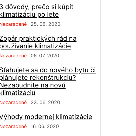
3 dôvody, prečo si kúpiť
klimatizáciu po lete
Nezaradené
25. 08. 2020
Zopár praktických rád na
používanie klimatizácie
Nezaradené
06. 07. 2020
Sťahujete sa do nového bytu či
plánujete rekonštrukciu?
Nezabudnite na novú
klimatizáciu
Nezaradené
23. 06. 2020
Výhody modernej klimatizácie
Nezaradené
16. 06. 2020