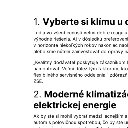
1.
Vyberte si klímu u
Ľudia vo všeobecnosti veľmi dobre reagujú 
výhodné riešenia. Aj v dôsledku preferovan
v horizonte niekoľkých rokov nakoniec nao
alebo sme nútení zainvestovať do opravy n
„Kvalitný dodávateľ poskytuje zákazníkom 
namontovať. Veľmi dôležitým faktorom, kto
flexibilného servisného oddelenia,“ zdôra
ZSE.
2.
Moderné klimatizác
elektrickej energie
Ak by ste si mohli vybrať medzi lacnejším
autom s polovičnou spotrebou, čo by ste urob