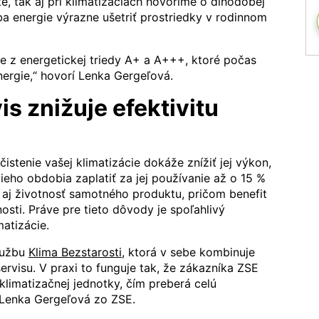
e, tak aj pri klimatizáciách hovoríme o dlhodobej
eba energie výrazne ušetriť prostriedky v rodinnom
e z energetickej triedy A+ a A+++, ktoré počas
nergie,“ hovorí Lenka Gergeľová.
s znižuje efektivitu
istenie vašej klimatizácie dokáže znížiť jej výkon,
eho obdobia zaplatiť za jej používanie až o 15 %
e aj životnosť samotného produktu, pričom benefit
nosti. Práve pre tieto dôvody je spoľahlivý
atizácie.
službu
Klima Bezstarosti
, ktorá v sebe kombinuje
ervisu. V praxi to funguje tak, že zákazníka ZSE
klimatizačnej jednotky, čím preberá celú
 Lenka Gergeľová zo ZSE.