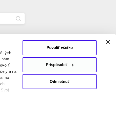
Povoliť všetko
čitých
e nám
d ZSE
Pripojte sa k nám
Prispôsobiť
ovoliť
Facebook
čely a na
YouTube
as na
Odmietnuť
Instagram
ách.
Newsletter
. Svoj