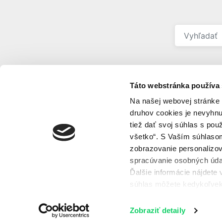
Hľadať
Táto webstránka používa
Na našej webovej stránke 
druhov cookies je nevyhn
tiež dať svoj súhlas s pou
Ochrana osobných údajov
Kontakt
všetko“. S Vaším súhlaso
zobrazovanie personalizov
© 2026 Energetika Slovensko, a.s., všetky práv
vyhradené.
spracúvanie osobných údaj
Ďalšie informácie nájdete
súhlas môžete kedykoľvek
Zobraziť detaily