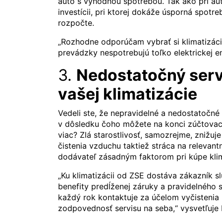
auto s výhodnou spotrebou. Tak ako pri aut
investícii, pri ktorej dokáže úsporná spotr
rozpočte.
„Rozhodne odporúčam vybrať si klimatizáci
prevádzky nespotrebujú toľko elektrickej e
3.
Nedostatočný servi
vašej klimatizácie
Vedeli ste, že nepravidelné a nedostatočné č
v dôsledku čoho môžete na konci zúčtovaci
viac? Zlá starostlivosť, samozrejme, znižuj
čistenia vzduchu taktiež stráca na relevant
dodávateľ zásadným faktorom pri kúpe klim
„Ku klimatizácii od ZSE dostáva zákazník 
benefity predĺženej záruky a pravidelného s
každý rok kontaktuje za účelom vyčistenia 
zodpovednosť servisu na seba,“ vysvetľuje