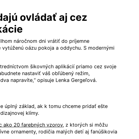
ajú ovládať aj cez
kácie
dlhom náročnom dni vrátiť do príjemne
 vytúženú oázu pokoja a oddychu. S modernými
tredníctvom šikovných aplikácií priamo cez svoje
budnete nastaviť váš obľúbený režim,
 dva napravíte,“ opisuje Lenka Gergeľová.
u je úplný základ, ak k tomu chceme pridať ešte
izajnovej klímy.
c ako 20 farebných vzorov
, z ktorých si môžu
tívne ornamenty, rodičia malých detí aj fanúšikovia