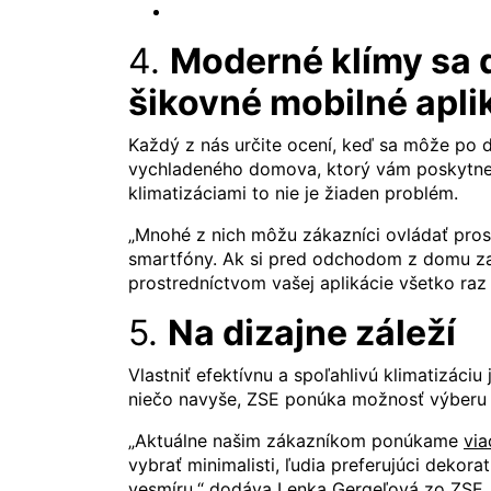
4.
Moderné klímy sa d
šikovné mobilné apli
Každý z nás určite ocení, keď sa môže po 
vychladeného domova, ktorý vám poskytne
klimatizáciami to nie je žiaden problém.
„Mnohé z nich môžu zákazníci ovládať pros
smartfóny. Ak si pred odchodom z domu za
prostredníctvom vašej aplikácie všetko raz
5.
Na dizajne záleží
Vlastniť efektívnu a spoľahlivú klimatizáci
niečo navyše, ZSE ponúka možnosť výberu d
„Aktuálne našim zákazníkom ponúkame
via
vybrať minimalisti, ľudia preferujúci dekora
vesmíru,“ dodáva Lenka Gergeľová zo ZSE.