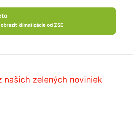
eto
obraziť klimatizácie od ZSE
 našich zelených noviniek