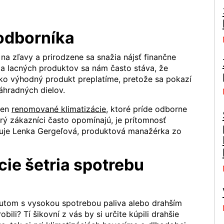
 odborníka
na zľavy a prirodzene sa snažia nájsť finančne
ia lacných produktov sa nám často stáva, že
ko výhodný produkt preplatíme, pretože sa pokazí
áhradných dielov.
len
renomované klimatizácie
, ktoré príde odborne
rý zákazníci často opomínajú, je prítomnosť
zňuje Lenka Gergeľová, produktová manažérka zo
ie šetria spotrebu
 autom s vysokou spotrebou paliva alebo drahším
ili? Tí šikovní z vás by si určite kúpili drahšie