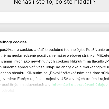
Nenašli ste to, čo ste hľadali?
 súbory cookies
používame cookies a ďalšie podobné technológie. Používanie ur
utné na neobmedzené používanie našej webovej stránky. Môžet
Zelené nápady ZSE
Zelené riešenia o
žívaním iných ako nevyhnutných cookies kliknutím na tlačidlo „P
O nás
Zelená elektrina
m budeme spracúvať Vaše údaje na analytické a marketingové ú
Novinky
Fotovoltika
aného obsahu. Kliknutím na „Povoliť všetko“ nám tiež dáte súhl
a
Podcasty
Elektromobilita
ov mimo Európskej únie - najmä v USA a v iných tretích krajin
Videá
 v osobitných nastaveniach a v
Informácii o spracúvaní údajov
S kým spolupracujeme
 odvolať.