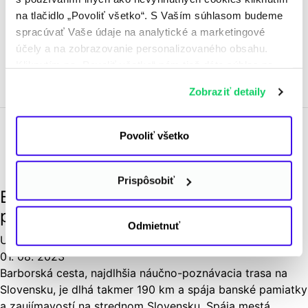
na tlačidlo „Povoliť všetko“. S Vaším súhlasom budeme
spracúvať Vaše údaje na analytické a marketingové
účely a na zobrazovanie personalizovaného obsahu.
Už ste čítali?
Kliknutím na „Povoliť všetko“ nám tiež dáte súhlas na
spracúvanie osobných údajov mimo Európskej únie -
Zobraziť detaily
najmä v USA a v iných tretích krajinách. Ďalšie
informácie nájdete v osobitných nastaveniach
a v
Informácii o spracúvaní údajov
. Svoj súhlas
Povoliť všetko
môžete kedykoľvek odvolať.
Udržateľné cestovanie
Užitočné rady
Prispôsobiť
Barborská cesta skrýva banské
poklady
Odmietnuť
Udržateľné cestovanie
,
Užitočné rady
01. 08. 2023
Barborská cesta, najdlhšia náučno-poznávacia trasa na
Slovensku, je dlhá takmer 190 km a spája banské pamiatky
a zaujímavostí na strednom Slovensku. Spája mestá