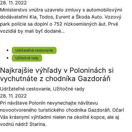
28. 11. 2022
Ministerstvo vnútra uzavrelo zmluvy s automobilovými
dodávateľmi Kia, Todos, Eurent a Škoda Auto. Vozový
park polície sa doplní o 752 nízkoemisných áut. Prvé
vozidlá by mali byť dodané...
Udržateľné cestovanie
Užitočné rady
Najkrajšie výhľady v Poloninách si
vychutnáte z chodníka Gazdoráň
Udržateľné cestovanie
,
Užitočné rady
28. 11. 2022
Pri návšteve Polonín nevynechajte návštevu
novootvoreného turistického chodníka Gazdoráň. Očarí
Vás krásnymi výhľadmi nielen na okolité kopce, ale aj
vodnú nádrž Starina.