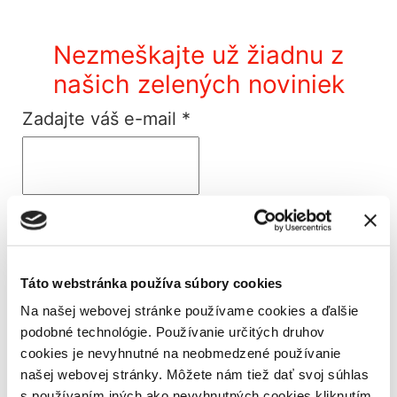
Nezmeškajte už žiadnu z
našich zelených noviniek
Zadajte váš e-mail
*
Súhlasím so
spracovaním osobných údajov
*
Táto webstránka používa súbory cookies
Súhlasím so zasielaním newslettra Zelené nápady.
Na našej webovej stránke používame cookies a ďalšie
Tento súhlas môžete kedykoľvek odvolať. *
podobné technológie. Používanie určitých druhov
cookies je nevyhnutné na neobmedzené používanie
*povinné
našej webovej stránky. Môžete nám tiež dať svoj súhlas
s používaním iných ako nevyhnutných cookies kliknutím