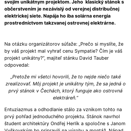
svojím unikátnym projektom. Jeho klasický stánok s
občerstvením je nezávislý od verejnej distribučnej
elektrickej siete. Napája ho iba solárna energia
prostredníctvom takzvanej ostrovnej elektrárne.
Na otázku organizátorov súťaže: „Prečo si myslíte, že
by váš projekt mal vyhrať cenu Sympatie? Čím je váš
projekt unikátny?“, majiteľ stánku David Tauber
odpovedal:
„Pretože mi všetci hovorili, že to nejde niečo také
zrealizovať. Môj projekt je unikátny tým, že sa jedná o
prvý stánok v Čechách, ktorý funguje ako ostrovná
elektráreň.“
Entuziazmus a odhodlanie stálo za vznikom tohto na
prvý pohľad jednoduchého projektu. Stánok navrhol
študent architektúry Ondřej Herlík a spoločne s Janom
Vyškovským ho pripravili na výrobu a montáž. Nápad