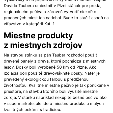
Davida Taubera umiestniť v Plzni stánok pre predaj
regionálneho pečiva a zároveň vytvoriť niekoľko
pracovných miest ich nadchol. Bude to stačiť aspoň na
víťazstvo
v kategórii Kutil
?
Miestne produkty
z miestnych zdrojov
Na stavbu stánku sa pán Tauber rozhodol použiť
drevené panely z dreva, ktoré pochádza z miestnych
lesov. Dosky boli vyrobené 50 km od Plzne. Ako
izolácia boli použité drevovláknité dosky. Náter je
prevedený ekologickou farbou s predlženou
životnosťou. Kvalitné miestne pečivo je tak ponúkané v
priestore, na stavbu ktorého boli využité miestne
zdroje. V stánku napríklad nekúpite bežné pečivo ako
v supermarkete, ale ide o miestnu produkciu malých
kvalitných pekární s tradíciou.