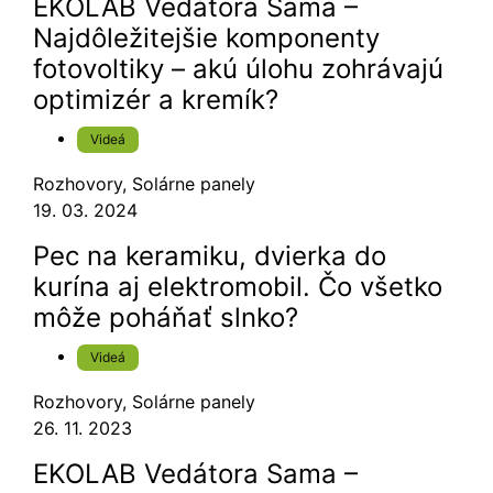
EKOLAB Vedátora Sama –
Najdôležitejšie komponenty
fotovoltiky – akú úlohu zohrávajú
optimizér a kremík?
Videá
Rozhovory
,
Solárne panely
19. 03. 2024
Pec na keramiku, dvierka do
kurína aj elektromobil. Čo všetko
môže poháňať slnko?
Videá
Rozhovory
,
Solárne panely
26. 11. 2023
EKOLAB Vedátora Sama –