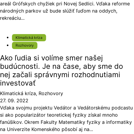
areál Grófskych chyžiek pri Novej Sedlici. Vďaka reforme
národných parkov už bude slúžiť ľuďom na oddych,
rekreáciu...
Klimatická kríza
Rozhovory
Ako ľudia si volíme smer našej
budúcnosti. Je na čase, aby sme do
nej začali správnymi rozhodnutiami
investovať
Klimatická kríza
,
Rozhovory
27. 09. 2022
Vďaka svojmu projektu Vedátor a Vedátorskému podcastu
si ako popularizátor teoretickej fyziky získal mnoho
fanúšikov. Okrem Fakulty Matematiky fyziky a informatiky
na Univerzite Komenského pôsobí aj na...