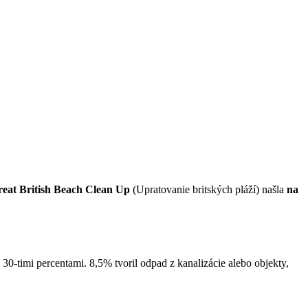
eat British Beach Clean Up
(Upratovanie britských pláží) našla
na
 30-timi percentami. 8,5% tvoril odpad z kanalizácie alebo objekty,