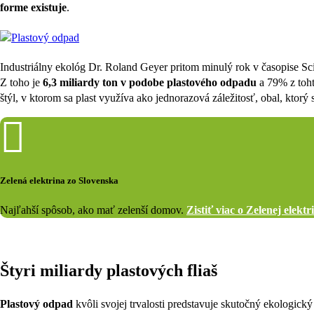
forme existuje
.
Industriálny ekológ Dr. Roland Geyer pritom minulý rok v časopise Sc
Z toho je
6,3 miliardy ton v podobe plastového odpadu
a 79% z toht
štýl, v ktorom sa plast využíva ako jednorazová záležitosť, obal, ktorý
Zelená elektrina zo Slovenska
Najľahší spôsob, ako mať zelenší domov.
Zistiť viac o Zelenej elektr
Štyri miliardy plastových fliaš
Plastový odpad
kvôli svojej trvalosti predstavuje skutočný ekologic