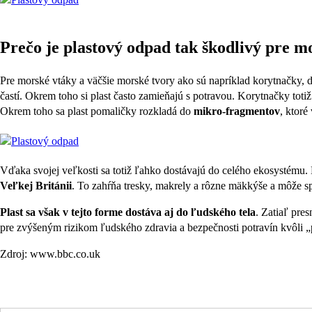
Prečo je plastový odpad tak škodlivý pre m
Pre morské vtáky a väčšie morské tvory ako sú napríklad korytnačky, de
častí. Okrem toho si plast často zamieňajú s potravou. Korytnačky to
Okrem toho sa plast pomaličky rozkladá do
mikro-fragmentov
, ktoré
Vďaka svojej veľkosti sa totiž ľahko dostávajú do celého ekosystému.
Veľkej Británii
. To zahŕňa tresky, makrely a rôzne mäkkýše a môže s
Plast sa však v tejto forme dostáva aj do ľudského tela
. Zatiaľ pre
pre zvýšeným rizikom ľudského zdravia a bezpečnosti potravín kvôli 
Zdroj: www.bbc.co.uk