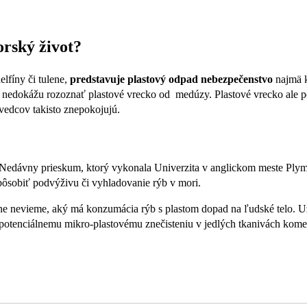
orský život?
lfíny či tulene,
predstavuje plastový odpad nebezpečenstvo
najmä k
tiž nedokážu rozoznať plastové vrecko od medúzy. Plastové vrecko ale
 vedcov takisto znepokojujú.
 Nedávny prieskum, ktorý vykonala Univerzita v anglickom meste Plymo
pôsobiť podvýživu či vyhladovanie rýb v mori.
sne nevieme, aký má konzumácia rýb s plastom dopad na ľudské telo. 
„potenciálnemu mikro-plastovému znečisteniu v jedlých tkanivách kome