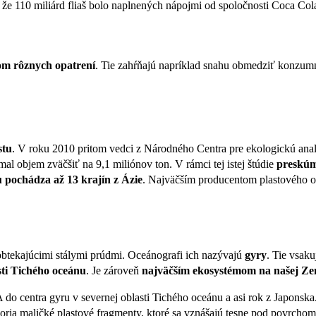
 že 110 miliárd fliaš bolo naplnených nápojmi od spoločnosti Coca Col
om rôznych opatrení
. Tie zahŕňajú napríklad snahu obmedziť konzumné
stu
. V roku 2010 pritom vedci z Národného Centra pre ekologickú ana
al objem zväčšiť na 9,1 miliónov ton. V rámci tej istej štúdie
preskúma
 pochádza až 13 krajín z Ázie
. Najväčším producentom plastového o
é obtekajúcimi stálymi prúdmi. Oceánografi ich nazývajú
gyry
. Tie vsak
sti Tichého oceánu
. Je zároveň
najväčším ekosystémom na našej Ze
 do centra gyru v severnej oblasti Tichého oceánu a asi rok z Japons
oria maličké plastové fragmenty, ktoré sa vznášajú tesne pod povrcho