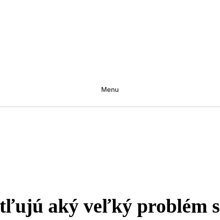
Menu
etľujú aký veľký problém 