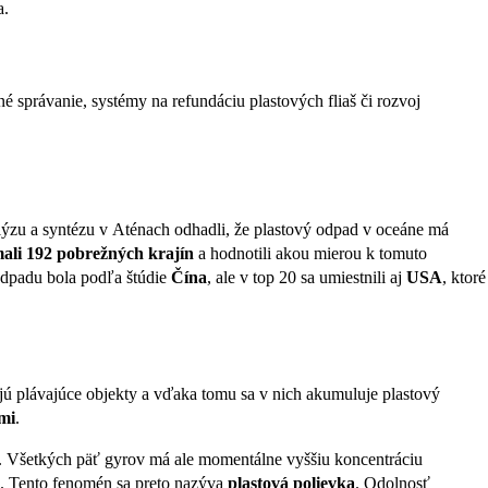
a.
 správanie, systémy na refundáciu plastových fliaš či rozvoj
lýzu a syntézu v Aténach odhadli, že plastový odpad v oceáne má
li 192 pobrežných krajín
a hodnotili akou mierou k tomuto
dpadu bola podľa štúdie
Čína
, ale v top 20 sa umiestnili aj
USA
, ktoré
ujú plávajúce objekty a vďaka tomu sa v nich akumuluje plastový
mi
.
ka. Všetkých päť gyrov má ale momentálne vyššiu koncentráciu
m. Tento fenomén sa preto nazýva
plastová polievka
. Odolnosť