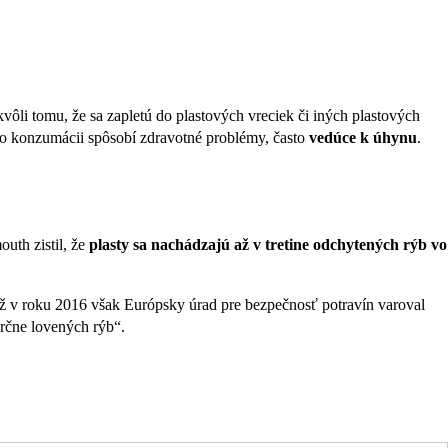
vôli tomu, že sa zapletú do plastových vreciek či iných plastových
 po konzumácii spôsobí zdravotné problémy, často
vedúce k úhynu
.
uth zistil, že
plasty sa nachádzajú až v tretine odchytených rýb vo
Už v roku 2016 však Európsky úrad pre bezpečnosť potravín varoval
rčne lovených rýb“.