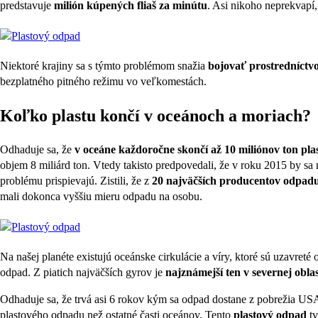
predstavuje
milión kúpených fliaš za minútu
. Asi nikoho neprekvapí,
Niektoré krajiny sa s týmto problémom snažia
bojovať prostredníctv
bezplatného pitného režimu vo veľkomestách.
Koľko plastu končí v oceánoch a moriach?
Odhaduje sa, že
v oceáne každoročne skončí až 10 miliónov ton pla
objem 8 miliárd ton. Vtedy takisto predpovedali, že v roku 2015 by sa m
problému prispievajú. Zistili, že z
20 najväčších producentov odpadu
mali dokonca vyššiu mieru odpadu na osobu.
Na našej planéte existujú oceánske cirkulácie a víry, ktoré sú uzavret
odpad. Z piatich najväčších gyrov je
najznámejší ten v severnej obla
Odhaduje sa, že trvá asi 6 rokov kým sa odpad dostane z pobrežia USA
plastového odpadu než ostatné časti oceánov. Tento
plastový odpad
tv