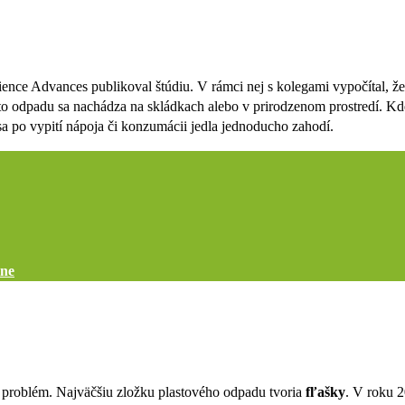
ience Advances publikoval štúdiu. V rámci nej s kolegami vypočítal, ž
o odpadu sa nachádza na skládkach alebo v prirodzenom prostredí. K
 sa po vypití nápoja či konzumácii jedla jednoducho zahodí.
ine
ký problém. Najväčšiu zložku plastového odpadu tvoria
fľašky
. V roku 2