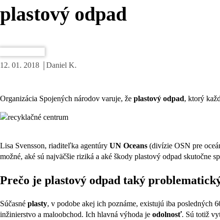
plastový odpad
Menej odpadu
12. 01. 2018
Daniel K.
Organizácia Spojených národov varuje, že
plastový odpad
, ktorý kaž
Lisa Svensson, riaditeľka agentúry
UN Oceans
(divízie OSN pre oceán
možné, aké sú najväčšie riziká a aké škody plastový odpad skutočne s
Prečo je plastový odpad taký problematick
Súčasné
plasty
, v podobe akej ich poznáme, existujú iba posledných 60
inžinierstvo a maloobchod. Ich hlavná výhoda je
odolnosť
. Sú totiž v