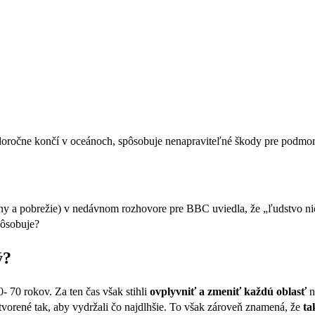
doročne končí v oceánoch, spôsobuje nenapraviteľné škody pre podmor
y a pobrežie) v nedávnom rozhovore pre BBC uviedla, že „ľudstvo ničí 
pôsobuje?
ý?
- 70 rokov. Za ten čas však stihli
ovplyvniť a zmeniť každú oblasť
n
ytvorené tak, aby vydržali čo najdlhšie. To však zároveň znamená, že
ta