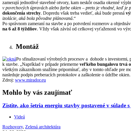
zamerajú jednotlivé stavebné otvory, kam neskôr osadia okenné výpln
v povrchových úpravách alebo farbe okien – preto je vhodné, keď je
dokončenia strechy
. Dopredu však treba vedieť, aká bude presná
vý
izolácie, aká bola pôvodne plánovaná
.“
Po správnom zameraní na stavbe a po potvrdení rozmerov a objednávk
na 6 až 8 týždňov
. Vždy však závisí od celkovej vyťaženosti vo výr
Montáž
Po sfinalizovaní výrobných procesov a dohode s investormi, 
k stavbe. „Napríklad v prípade priemerne
veľkého bungalovu trvá o
všetkým zákazníkom snažíme pripomínať, aby v tomto ohľade pre mont
nasleduje podpis preberacích protokolov a zaškolenie o údržbe okien.
Zdroj:
www.mirador.eu
Mohlo by vás zaujímať
Zistite, ako šetria energiu stavby postavené v súlade 
Videá
Rozhovory
,
Zelená architektúra