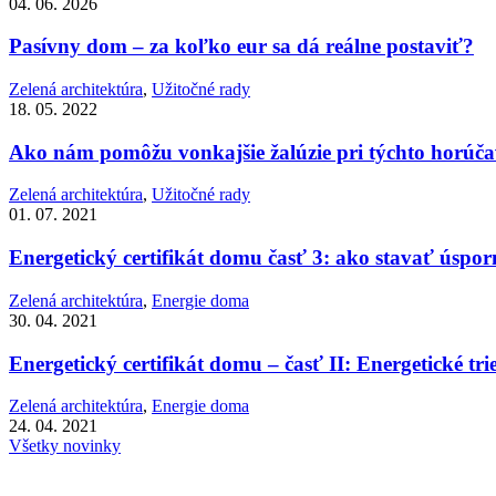
04. 06. 2026
Pasívny dom – za koľko eur sa dá reálne postaviť?
Zelená architektúra
,
Užitočné rady
18. 05. 2022
Ako nám pomôžu vonkajšie žalúzie pri týchto horúč
Zelená architektúra
,
Užitočné rady
01. 07. 2021
Energetický certifikát domu časť 3: ako stavať úspo
Zelená architektúra
,
Energie doma
30. 04. 2021
Energetický certifikát domu – časť II: Energetické tri
Zelená architektúra
,
Energie doma
24. 04. 2021
Všetky novinky