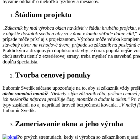
bývanie oddialiť o niekoľko týždňov a mesiacov.
Štádium projektu
„
Zákazník by mal výrobcu okien navštíviť v štádiu hrubého projektu, 
v objekte dostatok svetla a aby sa v ňom v tomto ohľade dobre cítil
,“ 
prípade môže prísť aj s projektantom. Výrobca môže vďaka kompletn
stavebný otvor na vchodové dvere, prípade sa zákazník na poslednú 
Praktickým a dizajnovým doplnkom stavby je čoraz populárnejšie vonk
chcú stavbu tieniť z exteriérovej strany, treba myslieť na stavebnú pre
dopĺňa špecialista.
Tvorba cenovej ponuky
Ľubomír Svetlík súčasne upozorňuje na to, aby si zákazník vždy pre
alebo samotná montáž
. Niekedy s tým zákazník ráta, pričom cenová p
ich neskoršia náprava predlžuje časy montáže a dodania okien
.“ Pri 
typy zasklení, no aj napríklad úroveň bezpečnosti kovania. „
V našej 
Ľubomír Svetlík.
Zameriavanie okna a jeho výroba
Po prvých stretnutiach, kedy si výrobca so zákazníkom ujasní 