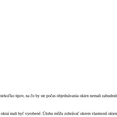
iekoľko tipov, na čo by ste počas objednávania okien nemali zabudnú
by okná mali byť vyrobené. Úlohu môžu zohrávať okrem vlastností okien 