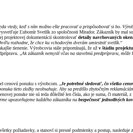
teda vtedy, keď s ním možno ešte pracovať a prispôsobovať si ho. Výro
vysvetľuje Ľubomír Svetlík zo spoločnosti Mirador. Zákazník by mal s
ej projektovej dokumentácii skontrolovať
detaily navrhovaných oken
chvíľu rozhodne, že chce ku vchodovým dverám umiestniť svetlík
.“
ajšie tienenie. Výrobcovia stále pripomínajú, že už
v štádiu projekt
dprípravu. „
Ak zákazník nemyslí včas na stavebnú predprípravu, môže by
šiel cenovú ponuku s výrobcom. „
Je potrebné sledovať, čo všetko ceno
onuka tieto zložky neobsahuje. Aby sa predišlo zbytočným reklamáciám a
cenovej ponuke nie sú teda dôležité len čísla, ako je suma, či materiál
firme upozorňujeme každého zákazníka na
bezpečnosť jednotlivých ko
všetky požiadavky, a stanoví si presné podmienky a postup, nasleduje 