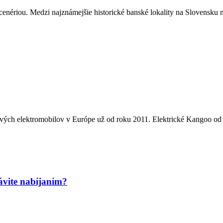
enériou. Medzi najznámejšie historické banské lokality na Slovensku n
kových elektromobilov v Európe už od roku 2011. Elektrické Kangoo od s
rávite nabíjaním?