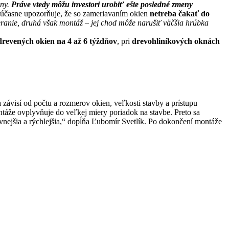
iny.
Práve vtedy môžu investori urobiť ešte posledné zmeny
súčasne upozorňuje, že so zameriavaním okien
netreba čakať do
ranie, druhá však montáž – jej chod môže narušiť väčšia hrúbka
drevených okien na 4 až 6 týždňov
, pri
drevohliníkových oknách
ávisí od počtu a rozmerov okien, veľkosti stavby a prístupu
táže ovplyvňuje do veľkej miery poriadok na stavbe. Preto sa
nejšia a rýchlejšia,“ dopĺňa Ľubomír Svetlík. Po dokončení montáže