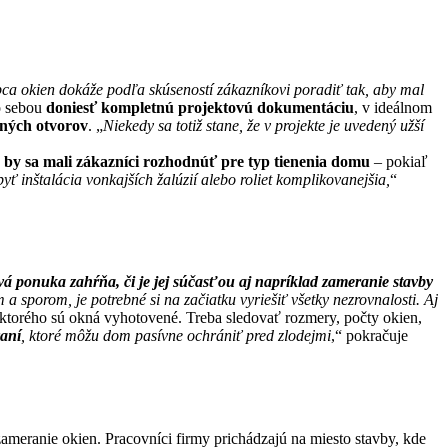
bca okien dokáže podľa skúseností zákazníkovi poradiť tak, aby mal
o sebou
doniesť kompletnú projektovú dokumentáciu
, v ideálnom
ných otvorov
. „
Niekedy sa totiž stane, že v projekte je uvedený užší
u by sa mali zákazníci rozhodnúť pre typ tienenia domu
– pokiaľ
ť inštalácia vonkajších žalúzií alebo roliet komplikovanejšia,
“
vá ponuka zahŕňa, či je jej súčasťou aj napríklad zameranie stavby
 sporom, je potrebné si na začiatku vyriešiť všetky nezrovnalosti. Aj
, z ktorého sú okná vyhotovené. Treba sledovať rozmery, počty okien,
vaní
, ktoré môžu dom pasívne ochrániť pred zlodejmi
,“ pokračuje
zameranie okien. Pracovníci firmy prichádzajú na miesto stavby, kde