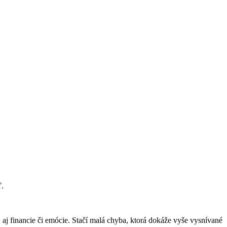
ť.
aj financie či emócie. Stačí malá chyba, ktorá dokáže vyše vysnívané