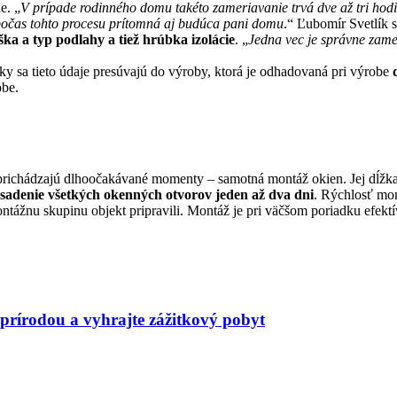
e. „
V prípade rodinného domu takéto zameriavanie trvá dve až tri hod
 počas tohto procesu prítomná aj budúca pani domu
.“ Ľubomír Svetlík 
ška a typ podlahy a tiež hrúbka izolácie
. „
Jedna vec je správne zame
y sa tieto údaje presúvajú do výroby, ktorá je odhadovaná pri výrobe
obe.
prichádzajú dlhoočakávané momenty – samotná montáž okien. Jej dĺžka z
sadenie všetkých okenných otvorov jeden až dva dni
. Rýchlosť mon
ážnu skupinu objekt pripravili. Montáž je pri väčšom poriadku efektív
s prírodou a vyhrajte zážitkový pobyt