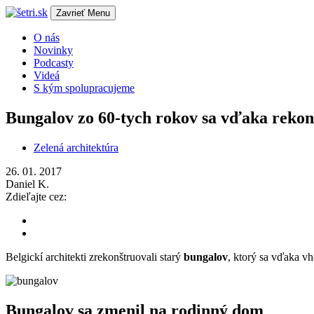
Zavrieť
Menu
O nás
Novinky
Podcasty
Videá
S kým spolupracujeme
Bungalov zo 60-tych rokov sa vďaka rekon
Zelená architektúra
26. 01. 2017
Daniel K.
Zdieľajte cez:
Belgickí architekti zrekonštruovali starý
bungalov
, ktorý sa vďaka vh
Bungalov sa zmenil na rodinný dom