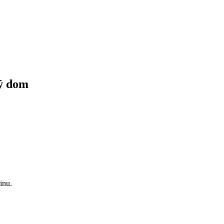
ný dom
inu.