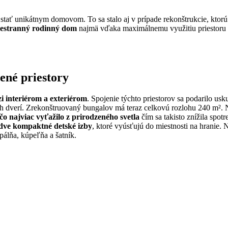
tať unikátnym domovom. To sa stalo aj v prípade rekonštrukcie, ktorú 
riestranný rodinný dom
najmä vďaka maximálnemu využitiu priestoru 
ené priestory
 interiérom a exteriérom
. Spojenie týchto priestorov sa podarilo u
dverí. Zrekonštruovaný bungalov má teraz celkovú rozlohu 240 m². Na
 čo najviac vyťažilo z prirodzeného svetla
čím sa takisto znížila spot
 dve kompaktné detské izby
, ktoré vyúsťujú do miestnosti na hranie. 
álňa, kúpeľňa a šatník.