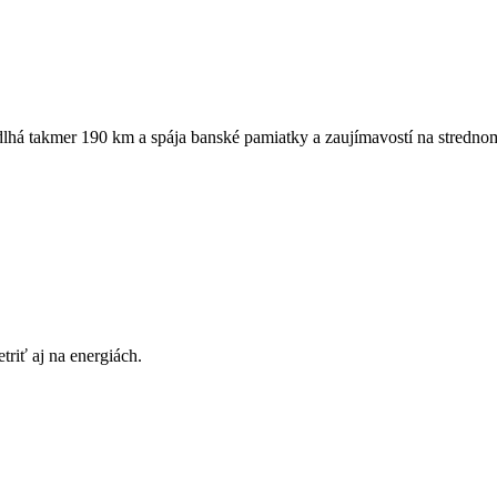
dlhá takmer 190 km a spája banské pamiatky a zaujímavostí na strednom 
triť aj na energiách.