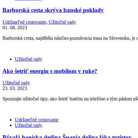
Barborská cesta skrýva banské poklady
Udržateľné cestovanie
,
Užitočné rady
01. 08. 2023
Barborská cesta, najdlhšia náučno-poznávacia trasa na Slovensku, je 
Užitočné rady
Ako šetriť energiu s mobilom v ruke?
Užitočné rady
23. 03. 2023
Spoznajte užitočné tipy, ako šetriť batériu na telefóne a tým pádom uše
Udržateľné cestovanie
Užitočné rady
Bývalá banícka dedina Špania dolina láka turistov