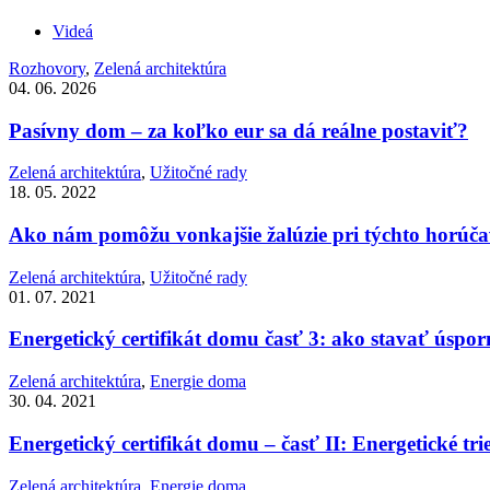
Videá
Rozhovory
,
Zelená architektúra
04. 06. 2026
Pasívny dom – za koľko eur sa dá reálne postaviť?
Zelená architektúra
,
Užitočné rady
18. 05. 2022
Ako nám pomôžu vonkajšie žalúzie pri týchto horúč
Zelená architektúra
,
Užitočné rady
01. 07. 2021
Energetický certifikát domu časť 3: ako stavať úspo
Zelená architektúra
,
Energie doma
30. 04. 2021
Energetický certifikát domu – časť II: Energetické tri
Zelená architektúra
,
Energie doma