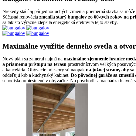
Niekedy stačí aj pár jednoduchých zmien a priemerná stavba sa môže s
Súčasná renovácia
zmenila starý bungalov zo 60-tych rokov na p
sa takisto výrazne zlepšila energetická efektivita tejto stavby.
Maximálne využitie denného svetla a otvor
Nový plán sa zameral najmä na
maximálne zjemnenie hranice medzi
a priamemu prístupu na terasu
prostredníctvom veľkých posuvných 
a kancelária. Obývacie priestory sú naopak
na južnej strane, aby sa
oddeľujú krb a kuchynský kabinet.
Do pôvodnej garáže sa zmestili
schodisko umiestnené v obývačke. Na poschodí sa nachádza hlavná sp