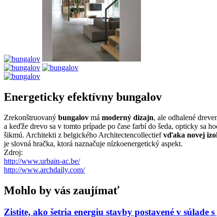
Energeticky efektívny bungalov
Zrekonštruovaný
bungalov
má
moderný dizajn
, ale odhalené dreve
a keďže drevo sa v tomto prípade po čase farbí do šeda, opticky sa h
šikmú. Architekti z belgického Architectencollectief
vďaka novej izol
je slovná hračka, ktorá naznačuje nízkoenergetický aspekt.
Zdroj:
http://www.urbain-ac.be/
http://www.archdaily.com/
Mohlo by vás zaujímať
Zistite, ako šetria energiu stavby postavené v súlade 