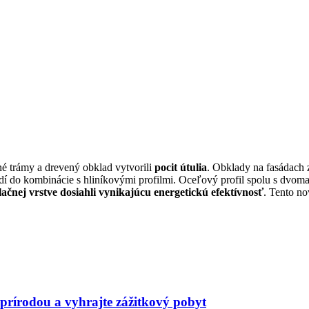
né trámy a drevený obklad vytvorili
pocit útulia
. Obklady na fasádach
odí do kombinácie s hliníkovými profilmi. Oceľový profil spolu s dvom
ačnej vrstve dosiahli vynikajúcu energetickú efektívnosť
. Tento no
s prírodou a vyhrajte zážitkový pobyt