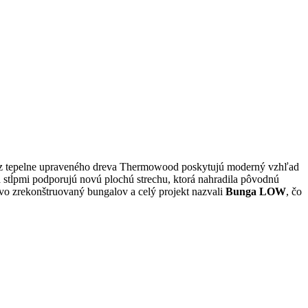
 z tepelne upraveného dreva Thermowood poskytujú moderný vzhľad
a stĺpmi podporujú novú plochú strechu, ktorá nahradila pôvodnú
vo zrekonštruovaný bungalov a celý projekt nazvali
Bunga LOW
, čo