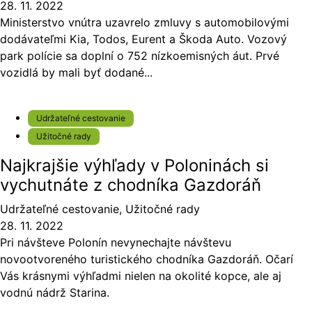
28. 11. 2022
Ministerstvo vnútra uzavrelo zmluvy s automobilovými
dodávateľmi Kia, Todos, Eurent a Škoda Auto. Vozový
park polície sa doplní o 752 nízkoemisných áut. Prvé
vozidlá by mali byť dodané...
Udržateľné cestovanie
Užitočné rady
Najkrajšie výhľady v Poloninách si
vychutnáte z chodníka Gazdoráň
Udržateľné cestovanie
,
Užitočné rady
28. 11. 2022
Pri návšteve Polonín nevynechajte návštevu
novootvoreného turistického chodníka Gazdoráň. Očarí
Vás krásnymi výhľadmi nielen na okolité kopce, ale aj
vodnú nádrž Starina.