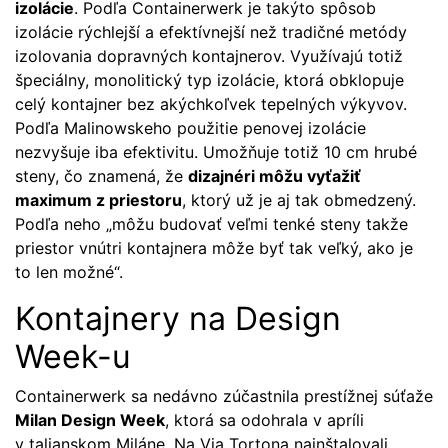
izolácie
. Podľa Containerwerk je takýto spôsob
izolácie rýchlejší a efektívnejší než tradičné metódy
izolovania dopravných kontajnerov. Využívajú totiž
špeciálny, monolitický typ izolácie, ktorá obklopuje
celý kontajner bez akýchkoľvek tepelných výkyvov.
Podľa Malinowskeho použitie penovej izolácie
nezvyšuje iba efektivitu. Umožňuje totiž 10 cm hrubé
steny, čo znamená, že
dizajnéri môžu vyťažiť
maximum z priestoru
, ktorý už je aj tak obmedzený.
Podľa neho „môžu budovať veľmi tenké steny takže
priestor vnútri kontajnera môže byť tak veľký, ako je
to len možné“.
Kontajnery na Design
Week-u
Containerwerk sa nedávno zúčastnila prestížnej súťaže
Milan Design Week
, ktorá sa odohrala v apríli
v talianskom Miláne. Na Via Tortona nainštalovali