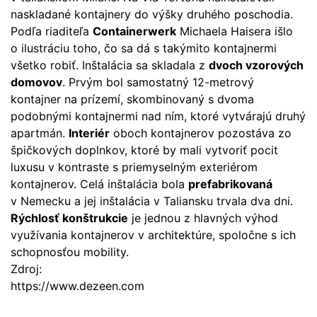
naskladané kontajnery do výšky druhého poschodia.
Podľa riaditeľa
Containerwerk
Michaela Haisera išlo
o ilustráciu toho, čo sa dá s takýmito kontajnermi
všetko robiť. Inštalácia sa skladala z
dvoch vzorových
domovov
. Prvým bol samostatný 12-metrový
kontajner na prízemí, skombinovaný s dvoma
podobnými kontajnermi nad ním, ktoré vytvárajú druhý
apartmán.
Interiér
oboch kontajnerov pozostáva zo
špičkových doplnkov, ktoré by mali vytvoriť pocit
luxusu v kontraste s priemyselným exteriérom
kontajnerov. Celá inštalácia bola
prefabrikovaná
v Nemecku a jej inštalácia v Taliansku trvala dva dni.
Rýchlosť konštrukcie
je jednou z hlavných výhod
využívania kontajnerov v architektúre, spoločne s ich
schopnosťou mobility.
Zdroj:
https://www.dezeen.com