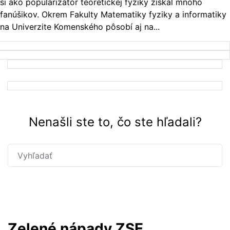
si ako popularizátor teoretickej fyziky získal mnoho
fanúšikov. Okrem Fakulty Matematiky fyziky a informatiky
na Univerzite Komenského pôsobí aj na...
Nenašli ste to, čo ste hľadali?
Hľadať
Zelené nápady ZSE