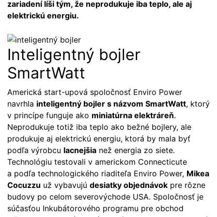
zariadení líši tým, že neprodukuje iba teplo, ale aj
elektrickú energiu.
Inteligentný bojler
SmartWatt
Americká start-upová spoločnosť Enviro Power
navrhla
inteligentný bojler s názvom SmartWatt
, ktorý
v princípe funguje ako
miniatúrna elektráreň
.
Neprodukuje totiž iba teplo ako bežné bojlery, ale
produkuje aj elektrickú energiu, ktorá by mala byť
podľa výrobcu
lacnejšia
než energia zo siete.
Technológiu testovali v americkom Connecticute
a podľa technologického riaditeľa Enviro Power,
Mikea
Cocuzzu
už vybavujú
desiatky objednávok
pre rôzne
budovy po celom severovýchode USA. Spoločnosť je
súčasťou Inkubátorového programu pre obchod