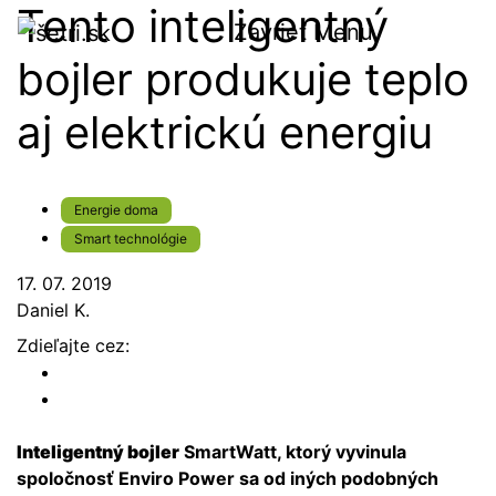
Tento inteligentný
Zavrieť
Menu
bojler produkuje teplo
aj elektrickú energiu
Energie doma
Smart technológie
17. 07. 2019
Daniel K.
Zdieľajte cez:
Inteligentný bojler
SmartWatt, ktorý vyvinula
spoločnosť Enviro Power sa od iných podobných