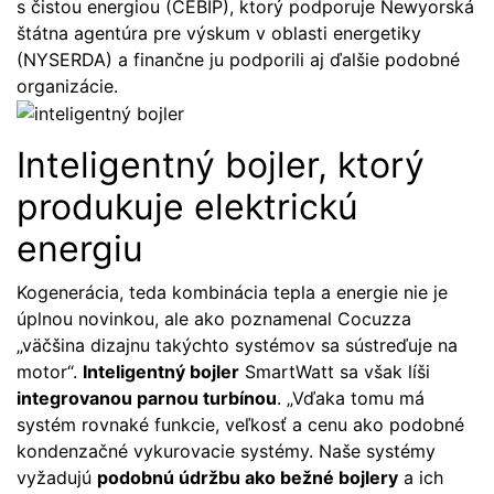
s čistou energiou (CEBIP), ktorý podporuje Newyorská
štátna agentúra pre výskum v oblasti energetiky
(NYSERDA) a finančne ju podporili aj ďalšie podobné
organizácie.
Inteligentný bojler, ktorý
produkuje elektrickú
energiu
Kogenerácia, teda kombinácia tepla a energie nie je
úplnou novinkou, ale ako poznamenal Cocuzza
„väčšina dizajnu takýchto systémov sa sústreďuje na
motor“.
Inteligentný bojler
SmartWatt sa však líši
integrovanou parnou turbínou
. „Vďaka tomu má
systém rovnaké funkcie, veľkosť a cenu ako podobné
kondenzačné vykurovacie systémy. Naše systémy
vyžadujú
podobnú údržbu ako bežné bojlery
a ich