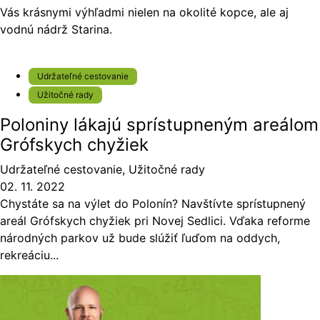
Vás krásnymi výhľadmi nielen na okolité kopce, ale aj
vodnú nádrž Starina.
Udržateľné cestovanie
Užitočné rady
Poloniny lákajú sprístupneným areálom
Grófskych chyžiek
Udržateľné cestovanie
,
Užitočné rady
02. 11. 2022
Chystáte sa na výlet do Polonín? Navštívte sprístupnený
areál Grófskych chyžiek pri Novej Sedlici. Vďaka reforme
národných parkov už bude slúžiť ľuďom na oddych,
rekreáciu...