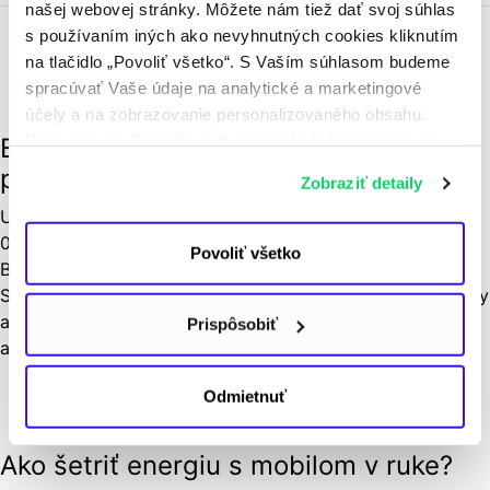
našej webovej stránky. Môžete nám tiež dať svoj súhlas
s používaním iných ako nevyhnutných cookies kliknutím
na tlačidlo „Povoliť všetko“. S Vaším súhlasom budeme
Udržateľné cestovanie
spracúvať Vaše údaje na analytické a marketingové
Užitočné rady
účely a na zobrazovanie personalizovaného obsahu.
Kliknutím na „Povoliť všetko“ nám tiež dáte súhlas na
Barborská cesta skrýva banské
spracúvanie osobných údajov mimo Európskej únie -
poklady
Zobraziť detaily
najmä v USA a v iných tretích krajinách. Ďalšie
Udržateľné cestovanie
,
Užitočné rady
informácie nájdete v osobitných nastaveniach
01. 08. 2023
a v
Informácii o spracúvaní údajov
. Svoj súhlas
Povoliť všetko
Barborská cesta, najdlhšia náučno-poznávacia trasa na
môžete kedykoľvek odvolať.
Slovensku, je dlhá takmer 190 km a spája banské pamiatky
a zaujímavostí na strednom Slovensku. Spája mestá
Prispôsobiť
a lokality, ktoré...
Odmietnuť
Užitočné rady
Ako šetriť energiu s mobilom v ruke?