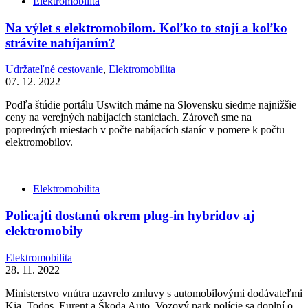
Elektromobilita
Na výlet s elektromobilom. Koľko to stojí a koľko
strávite nabíjaním?
Udržateľné cestovanie
,
Elektromobilita
07. 12. 2022
Podľa štúdie portálu Uswitch máme na Slovensku siedme najnižšie
ceny na verejných nabíjacích staniciach. Zároveň sme na
popredných miestach v počte nabíjacích staníc v pomere k počtu
elektromobilov.
Elektromobilita
Policajti dostanú okrem plug-in hybridov aj
elektromobily
Elektromobilita
28. 11. 2022
Ministerstvo vnútra uzavrelo zmluvy s automobilovými dodávateľmi
Kia, Todos, Eurent a Škoda Auto. Vozový park polície sa doplní o