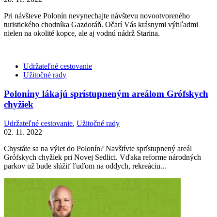
Pri návšteve Polonín nevynechajte návštevu novootvoreného
turistického chodníka Gazdoráň. Očarí Vás krásnymi výhľadmi
nielen na okolité kopce, ale aj vodnú nádrž Starina.
Udržateľné cestovanie
Užitočné rady
Poloniny lákajú sprístupneným areálom Grófskych
chyžiek
Udržateľné cestovanie
,
Užitočné rady
02. 11. 2022
Chystáte sa na výlet do Polonín? Navštívte sprístupnený areál
Grófskych chyžiek pri Novej Sedlici. Vďaka reforme národných
parkov už bude slúžiť ľuďom na oddych, rekreáciu...