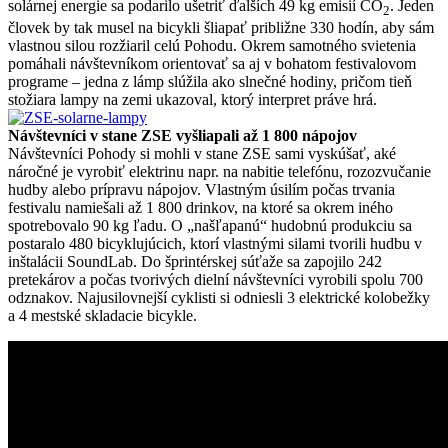
solárnej energie sa podarilo ušetriť ďalších 49 kg emisií CO
. Jeden
2
človek by tak musel na bicykli šliapať približne 330 hodín, aby sám
vlastnou silou rozžiaril celú Pohodu. Okrem samotného svietenia
pomáhali návštevníkom orientovať sa aj v bohatom festivalovom
programe – jedna z lámp slúžila ako slnečné hodiny, pričom tieň
stožiara lampy na zemi ukazoval, ktorý interpret práve hrá.
Návštevníci v stane ZSE vyšliapali až 1 800 nápojov
Návštevníci Pohody si mohli v stane ZSE sami vyskúšať, aké
náročné je vyrobiť elektrinu napr. na nabitie telefónu, rozozvučanie
hudby alebo prípravu nápojov. Vlastným úsilím počas trvania
festivalu namiešali až 1 800 drinkov, na ktoré sa okrem iného
spotrebovalo 90 kg ľadu. O „našľapanú“ hudobnú produkciu sa
postaralo 480 bicyklujúcich, ktorí vlastnými silami tvorili hudbu v
inštalácii SoundLab. Do šprintérskej súťaže sa zapojilo 242
pretekárov a počas tvorivých dielní návštevníci vyrobili spolu 700
odznakov. Najusilovnejší cyklisti si odniesli 3 elektrické kolobežky
a 4 mestské skladacie bicykle.