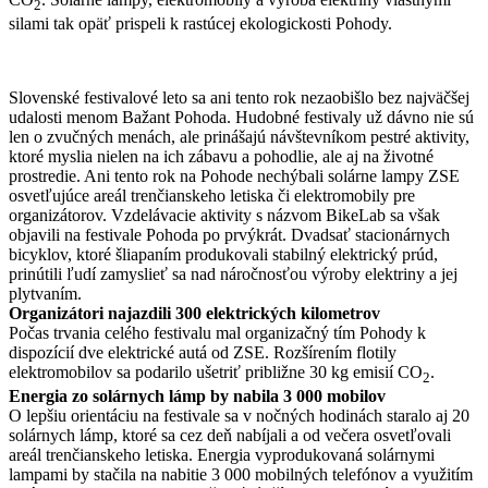
2
silami tak opäť prispeli k rastúcej ekologickosti Pohody.
Slovenské festivalové leto sa ani tento rok nezaobišlo bez najväčšej
udalosti menom Bažant Pohoda. Hudobné festivaly už dávno nie sú
len o zvučných menách, ale prinášajú návštevníkom pestré aktivity,
ktoré myslia nielen na ich zábavu a pohodlie, ale aj na životné
prostredie. Ani tento rok na Pohode nechýbali solárne lampy ZSE
osvetľujúce areál trenčianskeho letiska či elektromobily pre
organizátorov. Vzdelávacie aktivity s názvom BikeLab sa však
objavili na festivale Pohoda po prvýkrát. Dvadsať stacionárnych
bicyklov, ktoré šliapaním produkovali stabilný elektrický prúd,
prinútili ľudí zamyslieť sa nad náročnosťou výroby elektriny a jej
plytvaním.
Organizátori najazdili 300 elektrických kilometrov
Počas trvania celého festivalu mal organizačný tím Pohody k
dispozícií dve elektrické autá od ZSE. Rozšírením flotily
elektromobilov sa podarilo ušetriť približne 30 kg emisií CO
.
2
Energia zo solárnych lámp by nabila 3 000 mobilov
O lepšiu orientáciu na festivale sa v nočných hodinách staralo aj 20
solárnych lámp, ktoré sa cez deň nabíjali a od večera osvetľovali
areál trenčianskeho letiska. Energia vyprodukovaná solárnymi
lampami by stačila na nabitie 3 000 mobilných telefónov a využitím