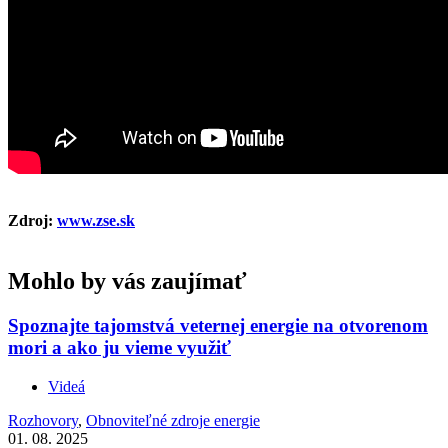
Zdroj:
www.zse.sk
Mohlo by vás zaujímať
Spoznajte tajomstvá veternej energie na otvorenom
mori a ako ju vieme využiť
Videá
Rozhovory
,
Obnoviteľné zdroje energie
01. 08. 2025