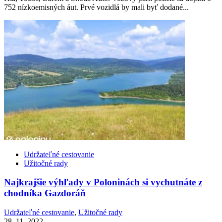
752 nízkoemisných áut. Prvé vozidlá by mali byť dodané...
Udržateľné cestovanie
Užitočné rady
Najkrajšie výhľady v Poloninách si vychutnáte z
chodníka Gazdoráň
Udržateľné cestovanie
,
Užitočné rady
28. 11. 2022