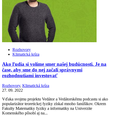
Rozhovory
Klimatická kríza
Ako ľudia si volíme smer našej budúcnosti. Je na
čase, aby sme do nej začali správnymi
rozhodnutiami investovať
Rozhovory
,
Klimatická kríza
27. 09. 2022
Vďaka svojmu projektu Vedátor a Vedátorskému podcastu si ako
popularizátor teoretickej fyziky získal mnoho fanúšikov. Okrem
Fakulty Matematiky fyziky a informatiky na Univerzite
Komenského pôsobí aj na...