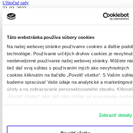
Užitočné rady
23. 03. 2023
Spoznajte užitočné tipy, ako šetriť batériu na telefóne a tým pádom
ušetriť aj na energiách.
Táto webstránka používa súbory cookies
Udržateľné cestovanie
Na našej webovej stránke používame cookies a ďalšie podo
Užitočné rady
technológie. Používanie určitých druhov cookies je nevyhnu
Bývalá banícka dedina Špania dolina láka turistov
neobmedzené používanie našej webovej stránky. Môžete n
tiež dať svoj súhlas s používaním iných ako nevyhnutných
Udržateľné cestovanie
,
Užitočné rady
cookies kliknutím na tlačidlo „Povoliť všetko“. S Vaším súh
22. 02. 2023
budeme spracúvať Vaše údaje na analytické a marketingové
Len 7 km od Banskej Bystrice sa nachádza krásna dedina s horskou
účely a na zobrazovanie personalizovaného obsahu. Kliknut
scenériou. Medzi najznámejšie historické banské lokality na
„Povoliť všetko“ nám tiež dáte súhlas na spracúvanie osobn
Slovensku nepochybne patrí Banská Štiavnica, či...
údajov mimo Európskej únie - najmä v USA a v iných tretích
krajinách. Ďalšie informácie nájdete v osobitných nastaveni
Zobraziť detaily
a v
Informácii o spracúvaní údajov
. Svoj súhlas môžete
Udržateľné cestovanie
Elektromobilita
kedykoľvek odvolať.