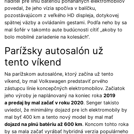
riaditeľ pre líniu batériou poháňaných elektromobilov
povedal, že jeho vízia spočíva v balíčku,
pozostávajúcom z veľkého HD displeja, dotykovej
spätnej väzby a ovládaním gestami. Podľa neho by sa
mal šofér v takomto aute budúcnosti cítiť „akoby to
bolo mobilné zariadenie na kolesách“.
Parížsky autosalón už
tento víkend
Na parížskom autosalóne, ktorý začína už tento
víkend, by mal Volkswagen predstaviť prvého
zástupcu línie koncepčných elektromobilov. Začiatok
jeho výroby je naplánovaný na koniec roka
2019
a predaj by mal začať v roku 2020
. Senger takisto
uviedol, že minimálny dojazd pre ich elektromobily by
mal byť 400 km a tento nový model by mal mať
dojazd na plnú batériu až 600 km
. Koncom tohto roka
by sa mala začať vyrábať hybridná verzia populárneho