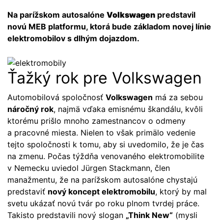
Na parížskom autosalóne
Volkswagen
predstavil
novú MEB platformu, ktorá bude základom novej línie
elektromobilov s dlhým dojazdom.
Ťažký rok pre Volkswagen
Automobilová spoločnosť
Volkswagen
má za sebou
náročný rok
, najmä vďaka emisnému škandálu, kvôli
ktorému prišlo mnoho zamestnancov o odmeny
a pracovné miesta. Nielen to však primälo vedenie
tejto spoločnosti k tomu, aby si uvedomilo, že je čas
na zmenu. Počas týždňa venovaného elektromobilite
v Nemecku uviedol Jürgen Stackmann, člen
manažmentu, že na parížskom autosalóne chystajú
predstaviť
nový koncept elektromobilu
, ktorý by mal
svetu ukázať novú tvár po roku plnom tvrdej práce.
Takisto predstavili nový slogan
„Think New“
(mysli