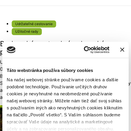
Udržateľné cestovanie
Užitočné rady
Barborská cesta skrýva banské
poklady
Udržateľné cestovanie
,
Užitočné rady
01. 08. 2023
Táto webstránka používa súbory cookies
Barborská cesta, najdlhšia náučno-poznávacia trasa na
Na našej webovej stránke používame cookies a ďalšie
Slovensku, je dlhá takmer 190 km a spája banské pamiatky
podobné technológie. Používanie určitých druhov
a zaujímavostí na strednom Slovensku. Spája mestá
cookies je nevyhnutné na neobmedzené používanie
a lokality, ktoré...
našej webovej stránky. Môžete nám tiež dať svoj súhlas
s používaním iných ako nevyhnutných cookies kliknutím
na tlačidlo „Povoliť všetko“. S Vaším súhlasom budeme
spracúvať Vaše údaje na analytické a marketingové
účely a na zobrazovanie personalizovaného obsahu.