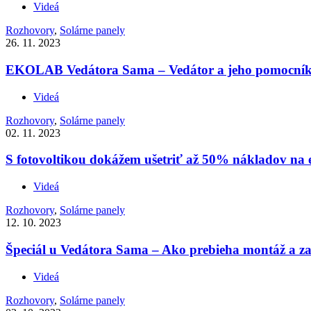
Videá
Rozhovory
,
Solárne panely
26. 11. 2023
EKOLAB Vedátora Sama – Vedátor a jeho pomocník J
Videá
Rozhovory
,
Solárne panely
02. 11. 2023
S fotovoltikou dokážem ušetriť až 50% nákladov na e
Videá
Rozhovory
,
Solárne panely
12. 10. 2023
Špeciál u Vedátora Sama – Ako prebieha montáž a zap
Videá
Rozhovory
,
Solárne panely