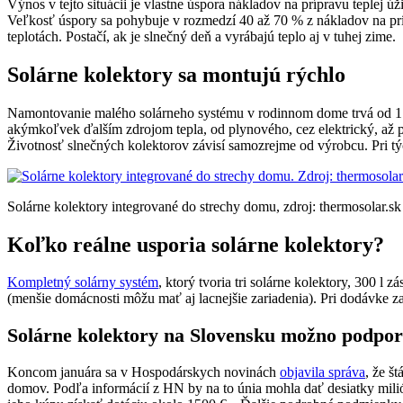
Výnos v tejto situácii je vlastne úspora nákladov na prípravu teplej
Veľkosť úspory sa pohybuje v rozmedzí 40 až 70 % z nákladov na prí
teplotách. Postačí, ak je slnečný deň a vyrábajú teplo aj v tuhej zime.
Solárne kolektory sa montujú rýchlo
Namontovanie malého solárneho systému v rodinnom dome trvá od 1 d
akýmkoľvek ďalším zdrojom tepla, od plynového, cez elektrický, až 
Životnosť slnečných kolektorov závisí samozrejme od výrobcu. Pri tý
Solárne kolektory integrované do strechy domu, zdroj: thermosolar.sk
Koľko reálne usporia solárne kolektory?
Kompletný solárny systém
, ktorý tvoria tri solárne kolektory, 300 l
(menšie domácnosti môžu mať aj lacnejšie zariadenia). Pri dodávke za
Solárne kolektory na Slovensku možno podporí
Koncom januára sa v Hospodárskych novinách
objavila správa
, že š
domov. Podľa informácií z HN by na to únia mohla dať desiatky mil