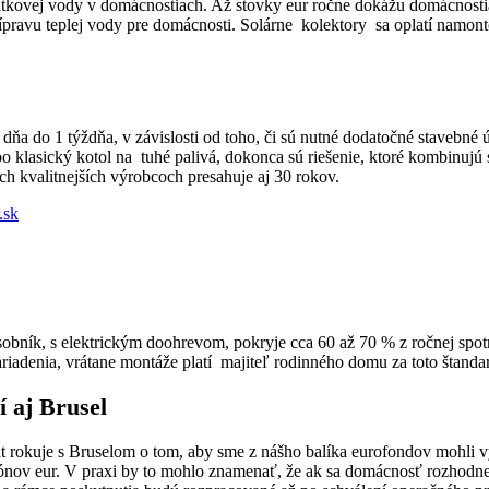
 úžitkovej vody v domácnostiach. Až stovky eur ročne dokážu domácnost
pravu teplej vody pre domácnosti. Solárne kolektory sa oplatí namon
ňa do 1 týždňa, v závislosti od toho, či sú nutné dodatočné stavebn
po klasický kotol na tuhé palivá, dokonca sú riešenie, ktoré kombinu
ch kvalitnejších výrobcoch presahuje aj 30 rokov.
 zásobník, s elektrickým doohrevom, pokryje cca 60 až 70 % z ročnej spo
riadenia, vrátane montáže platí majiteľ rodinného domu za toto štanda
 aj Brusel
tát rokuje s Bruselom o tom, aby sme z nášho balíka eurofondov mohli
iónov eur. V praxi by to mohlo znamenať, že ak sa domácnosť rozhodn