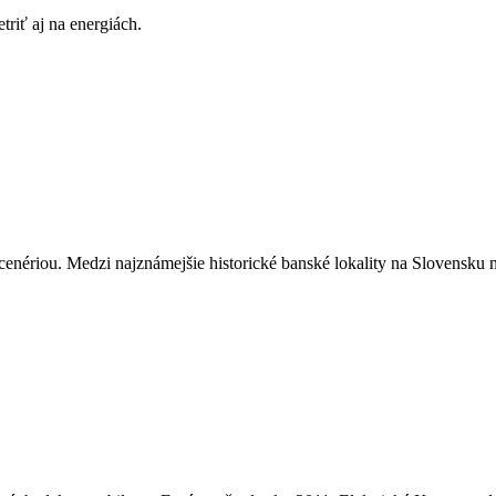
triť aj na energiách.
enériou. Medzi najznámejšie historické banské lokality na Slovensku n