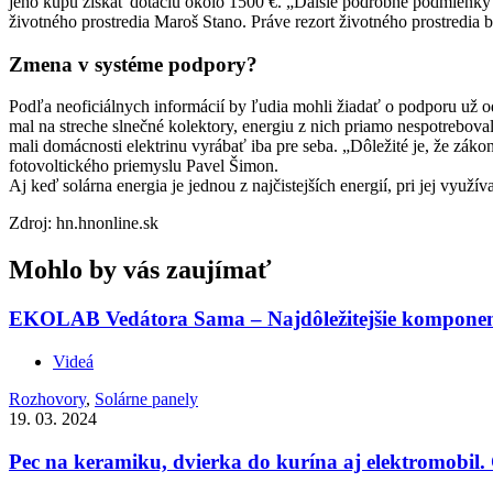
jeho kúpu získať dotáciu okolo 1500 €. „Ďalšie podrobné podmienky
životného prostredia Maroš Stano. Práve rezort životného prostredia 
Zmena v systéme podpory?
Podľa neoficiálnych informácií by ľudia mohli žiadať o podporu už o
mal na streche slnečné kolektory, energiu z nich priamo nespotreboval
mali domácnosti elektrinu vyrábať iba pre seba. „Dôležité je, že záko
fotovoltického priemyslu Pavel Šimon.
Aj keď solárna energia je jednou z najčistejších energií, pri jej využ
Zdroj: hn.hnonline.sk
Mohlo by vás zaujímať
EKOLAB Vedátora Sama – Najdôležitejšie komponenty
Videá
Rozhovory
,
Solárne panely
19. 03. 2024
Pec na keramiku, dvierka do kurína aj elektromobil