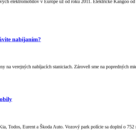
kových elektromobilov v Európe už od roku 2011. Elektrické Kangoo od s
rávite nabíjaním?
y na verejných nabíjacích staniciach. Zároveň sme na popredných mies
obily
ia, Todos, Eurent a Škoda Auto. Vozový park polície sa doplní o 752 