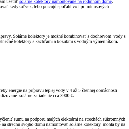
iam ušetriť
solárne kolektory namontované na rodinnom dome
.
tovať kedykoľvek, lebo pracujú spoľahlivo i pri mínusových
é úpravy. Solárne kolektory je možné kombinovať s doohrevom vody s
jú slnečné kolektory s kachľami a kozubmi s vodným výmenníkom.
treby energie na prípravu teplej vody v 4 až 5-člennej domácnosti
rdizované solárne zariadenie cca 3900 €.
 vyčleniť sumu na podporu malých elektrárni na strechách súkromných
e na strechu svojho domu namontovať solárne kolektory, mohla by na