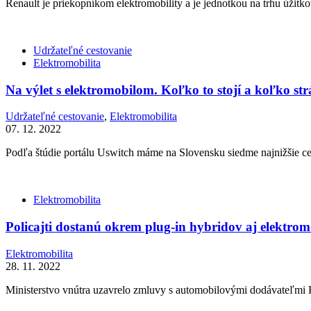
Renault je priekopníkom elektromobility a je jednotkou na trhu úžit
Udržateľné cestovanie
Elektromobilita
Na výlet s elektromobilom. Koľko to stojí a koľko st
Udržateľné cestovanie
,
Elektromobilita
07. 12. 2022
Podľa štúdie portálu Uswitch máme na Slovensku siedme najnižšie cen
Elektromobilita
Policajti dostanú okrem plug-in hybridov aj elektrom
Elektromobilita
28. 11. 2022
Ministerstvo vnútra uzavrelo zmluvy s automobilovými dodávateľmi K