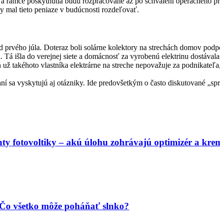
 a rámce poskytnutia budú rozpracované až po schválení operačného p
by mal tieto peniaze v budúcnosti rozdeľovať.
d prvého júla. Doteraz boli solárne kolektory na strechách domov podpo
. Tá išla do verejnej siete a domácnosť za vyrobenú elektrinu dostával
n už takéhoto vlastníka elektrárne na streche nepovažuje za podnikateľa
ívaní sa vyskytujú aj otázniky. Ide predovšetkým o často diskutované „s
 fotovoltiky – akú úlohu zohrávajú optimizér a kre
. Čo všetko môže poháňať slnko?