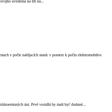
vojho uvedenia na trh na...
tach v počte nabíjacích staníc v pomere k počtu elektromobilov.
nízkoemisných áut. Prvé vozidlá by mali byť dodané...