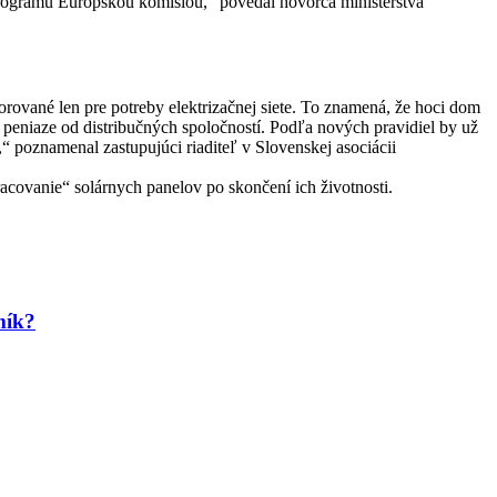
rogramu Európskou komisiou,“ povedal hovorca ministerstva
rované len pre potreby elektrizačnej siete. To znamená, že hoci dom
a peniaze od distribučných spoločností. Podľa nových pravidiel by už
,“ poznamenal zastupujúci riaditeľ v Slovenskej asociácii
pracovanie“ solárnych panelov po skončení ich životnosti.
mík?