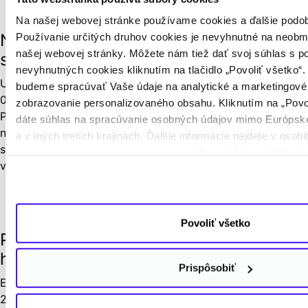
Elektromobilita
Na našej webovej stránke používame cookies a ďalšie podob
Na výlet s elektromobilom. Koľko to
Používanie určitých druhov cookies je nevyhnutné na neob
našej webovej stránky. Môžete nám tiež dať svoj súhlas s 
stojí a koľko strávite nabíjaním?
nevyhnutných cookies kliknutím na tlačidlo „Povoliť všetko
Udržateľné cestovanie
,
Elektromobilita
budeme spracúvať Vaše údaje na analytické a marketingové 
07. 12. 2022
zobrazovanie personalizovaného obsahu. Kliknutím na „Povol
Podľa štúdie portálu Uswitch máme na Slovensku siedme
dáte súhlas na spracúvanie osobných údajov mimo Európske
najnižšie ceny na verejných nabíjacích staniciach. Zároveň
a v iných tretích krajinách. Ďalšie informácie nájdete v osob
sme na popredných miestach v počte nabíjacích staníc
a v
Informácii o spracúvaní údajov
. Svoj súhlas môžete k
v pomere k počtu elektromobilov.
Elektromobilita
Povoliť všetko
Policajti dostanú okrem plug-in
hybridov aj elektromobily
Prispôsobiť
Elektromobilita
28. 11. 2022