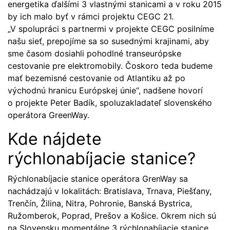
energetika ďalšími 3 vlastnými stanicami a v roku 2015
by ich malo byť v rámci projektu CEGC 21.
„V spolupráci s partnermi v projekte CEGC posilníme
našu sieť, prepojíme sa so susednými krajinami, aby
sme časom dosiahli pohodlné transeurópske
cestovanie pre elektromobily. Čoskoro teda budeme
mať bezemisné cestovanie od Atlantiku až po
východnú hranicu Európskej únie“, nadšene hovorí
o projekte Peter Badík, spoluzakladateľ slovenského
operátora
GreenWay
.
Kde nájdete
rýchlonabíjacie stanice?
Rýchlonabíjacie stanice operátora GrenWay sa
nachádzajú v lokalitách: Bratislava, Trnava, Piešťany,
Trenčín, Žilina, Nitra, Pohronie, Banská Bystrica,
Ružomberok, Poprad, Prešov a Košice. Okrem nich sú
na Slovensku momentálne 3 rýchlonabíjacie stanice