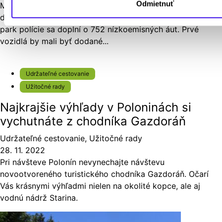
Odmietnuť
Ministerstvo vnútra uzavrelo zmluvy s automobilovými
dodávateľmi Kia, Todos, Eurent a Škoda Auto. Vozový
park polície sa doplní o 752 nízkoemisných áut. Prvé
vozidlá by mali byť dodané...
Udržateľné cestovanie
Užitočné rady
Najkrajšie výhľady v Poloninách si
vychutnáte z chodníka Gazdoráň
Udržateľné cestovanie
,
Užitočné rady
28. 11. 2022
Pri návšteve Polonín nevynechajte návštevu
novootvoreného turistického chodníka Gazdoráň. Očarí
Vás krásnymi výhľadmi nielen na okolité kopce, ale aj
vodnú nádrž Starina.