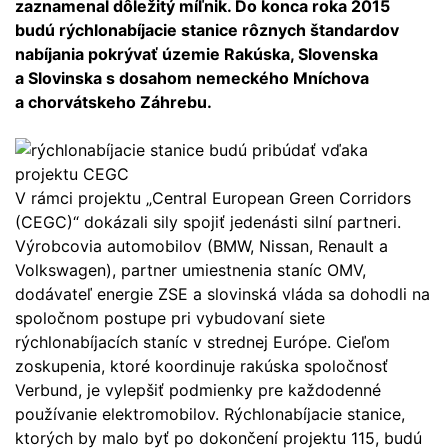
zaznamenal dôležitý míľnik. Do konca roka 2015
budú rýchlonabíjacie stanice rôznych štandardov
nabíjania pokrývať územie Rakúska, Slovenska
a Slovinska s dosahom nemeckého Mníchova
a chorvátskeho Záhrebu.
V rámci projektu „Central European Green Corridors
(CEGC)“ dokázali sily spojiť jedenásti silní partneri.
Výrobcovia automobilov (BMW, Nissan, Renault a
Volkswagen), partner umiestnenia staníc OMV,
dodávateľ energie ZSE
a slovinská vláda sa dohodli na
spoločnom postupe pri vybudovaní siete
rýchlonabíjacích staníc v strednej Európe. Cieľom
zoskupenia, ktoré koordinuje rakúska spoločnosť
Verbund, je vylepšiť podmienky pre každodenné
používanie elektromobilov. Rýchlonabíjacie stanice,
ktorých by malo byť po dokončení projektu 115, budú