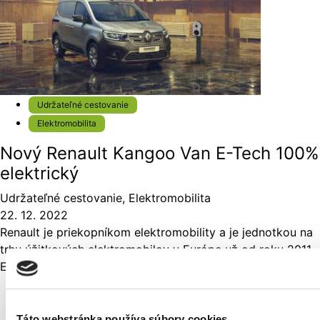
Udržateľné cestovanie
Elektromobilita
Nový Renault Kangoo Van E-Tech 100%
elektrický
Udržateľné cestovanie
,
Elektromobilita
22. 12. 2022
Renault je priekopníkom elektromobility a je jednotkou na
trhu úžitkových elektromobilov v Európe už od roku 2011.
Elektrické Kangoo od svojho uvedenia na trh na...
Udržateľné cestovanie
Táto webstránka používa súbory cookies