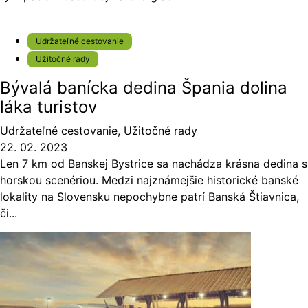
Udržateľné cestovanie
Užitočné rady
Bývalá banícka dedina Špania dolina
láka turistov
Udržateľné cestovanie
,
Užitočné rady
22. 02. 2023
Len 7 km od Banskej Bystrice sa nachádza krásna dedina s
horskou scenériou. Medzi najznámejšie historické banské
lokality na Slovensku nepochybne patrí Banská Štiavnica,
či...