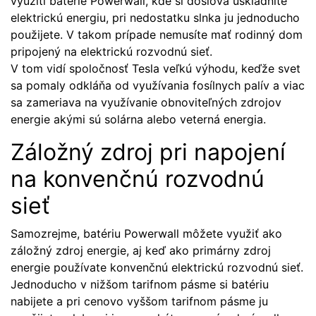
využití batérie Powerwall, kde si doslova uskladníte
elektrickú energiu, pri nedostatku slnka ju jednoducho
použijete. V takom prípade nemusíte mať rodinný dom
pripojený na elektrickú rozvodnú sieť.
V tom vidí spoločnosť Tesla veľkú výhodu, keďže svet
sa pomaly odkláňa od využívania fosílnych palív a viac
sa zameriava na využívanie obnoviteľných zdrojov
energie akými sú solárna alebo veterná energia.
Záložný zdroj pri napojení
na konvenčnú rozvodnú
sieť
Samozrejme, batériu Powerwall môžete využiť ako
záložný zdroj energie, aj keď ako primárny zdroj
energie používate konvenčnú elektrickú rozvodnú sieť.
Jednoducho v nižšom tarifnom pásme si batériu
nabijete a pri cenovo vyššom tarifnom pásme ju