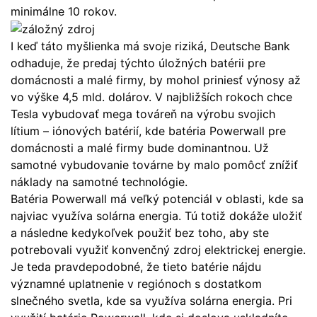
minimálne 10 rokov.
I keď táto myšlienka má svoje riziká, Deutsche Bank
odhaduje, že predaj týchto úložných batérii pre
domácnosti a malé firmy, by mohol priniesť výnosy až
vo výške 4,5 mld. dolárov. V najbližších rokoch chce
Tesla vybudovať mega továreň na výrobu svojich
lítium – iónových batérií, kde batéria Powerwall pre
domácnosti a malé firmy bude dominantnou. Už
samotné vybudovanie továrne by malo pomôcť znížiť
náklady na samotné technológie.
Batéria Powerwall má veľký potenciál v oblasti, kde sa
najviac využíva solárna energia. Tú totiž dokáže uložiť
a následne kedykoľvek použiť bez toho, aby ste
potrebovali využiť konvenčný zdroj elektrickej energie.
Je teda pravdepodobné, že tieto batérie nájdu
významné uplatnenie v regiónoch s dostatkom
slnečného svetla, kde sa využíva solárna energia. Pri