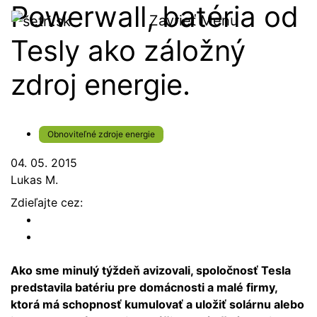
Powerwall, batéria od
Zavrieť
Menu
Tesly ako záložný
zdroj energie.
Obnoviteľné zdroje energie
04. 05. 2015
Lukas M.
Zdieľajte cez:
Ako sme minulý týždeň avizovali, spoločnosť Tesla
predstavila batériu pre domácnosti a malé firmy,
ktorá má schopnosť kumulovať a uložiť solárnu alebo