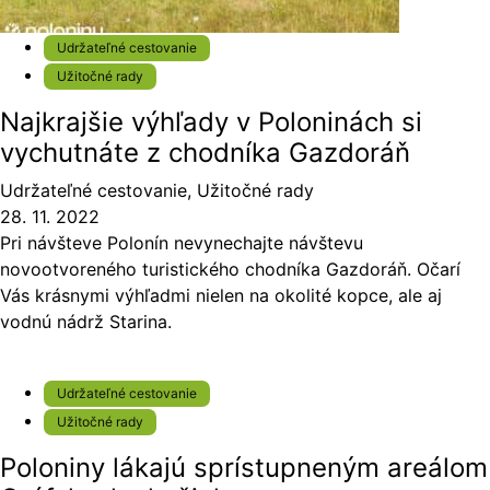
Udržateľné cestovanie
Užitočné rady
Najkrajšie výhľady v Poloninách si
vychutnáte z chodníka Gazdoráň
Udržateľné cestovanie
,
Užitočné rady
28. 11. 2022
Pri návšteve Polonín nevynechajte návštevu
novootvoreného turistického chodníka Gazdoráň. Očarí
Vás krásnymi výhľadmi nielen na okolité kopce, ale aj
vodnú nádrž Starina.
Udržateľné cestovanie
Užitočné rady
Poloniny lákajú sprístupneným areálom