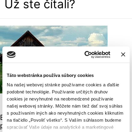
Už ste čítali?
Táto webstránka používa súbory cookies
Na našej webovej stránke používame cookies a ďalšie
podobné technológie. Používanie určitých druhov
Udržateľné cestovanie
cookies je nevyhnutné na neobmedzené používanie
Užitočné rady
našej webovej stránky. Môžete nám tiež dať svoj súhlas
s používaním iných ako nevyhnutných cookies kliknutím
Barborská cesta skrýva banské
na tlačidlo „Povoliť všetko“. S Vaším súhlasom budeme
poklady
spracúvať Vaše údaje na analytické a marketingové