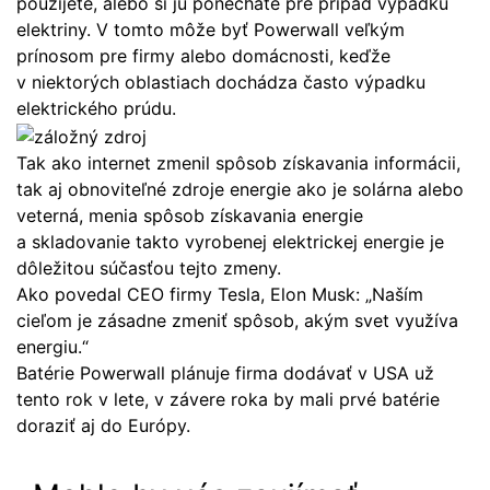
použijete, alebo si ju ponecháte pre prípad výpadku
elektriny. V tomto môže byť Powerwall veľkým
prínosom pre firmy alebo domácnosti, keďže
v niektorých oblastiach dochádza často výpadku
elektrického prúdu.
Tak ako internet zmenil spôsob získavania informácii,
tak aj obnoviteľné zdroje energie ako je solárna alebo
veterná, menia spôsob získavania energie
a skladovanie takto vyrobenej elektrickej energie je
dôležitou súčasťou tejto zmeny.
Ako povedal CEO firmy Tesla, Elon Musk: „Naším
cieľom je zásadne zmeniť spôsob, akým svet využíva
energiu.“
Batérie Powerwall plánuje firma dodávať v USA už
tento rok v lete, v závere roka by mali prvé batérie
doraziť aj do Európy.