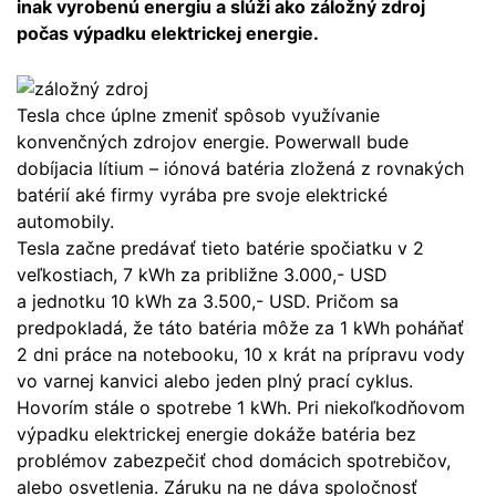
inak vyrobenú energiu a slúži ako záložný zdroj
počas výpadku elektrickej energie.
Tesla chce úplne zmeniť spôsob využívanie
konvenčných zdrojov energie. Powerwall bude
dobíjacia lítium – iónová batéria zložená z rovnakých
batérií aké firmy vyrába pre svoje elektrické
automobily.
Tesla začne predávať tieto batérie spočiatku v 2
veľkostiach, 7 kWh za približne 3.000,- USD
a jednotku 10 kWh za 3.500,- USD. Pričom sa
predpokladá, že táto batéria môže za 1 kWh poháňať
2 dni práce na notebooku, 10 x krát na prípravu vody
vo varnej kanvici alebo jeden plný prací cyklus.
Hovorím stále o spotrebe 1 kWh. Pri niekoľkodňovom
výpadku elektrickej energie dokáže batéria bez
problémov zabezpečiť chod domácich spotrebičov,
alebo osvetlenia. Záruku na ne dáva spoločnosť