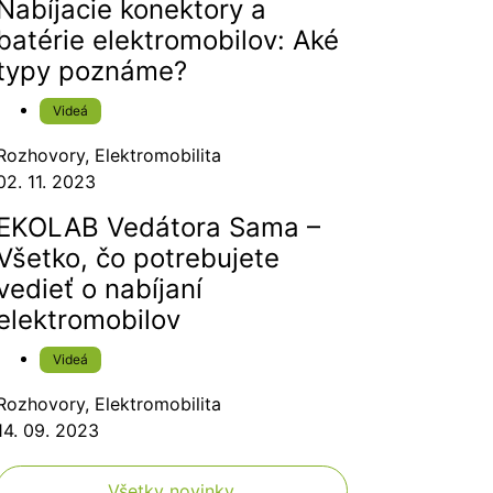
Nabíjacie konektory a
batérie elektromobilov: Aké
typy poznáme?
Videá
Rozhovory
,
Elektromobilita
02. 11. 2023
EKOLAB Vedátora Sama –
Všetko, čo potrebujete
vedieť o nabíjaní
elektromobilov
Videá
Rozhovory
,
Elektromobilita
14. 09. 2023
Všetky novinky