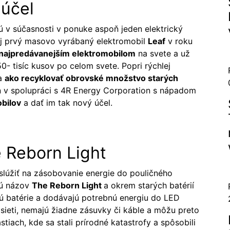
 účel
 v súčasnosti v ponuke aspoň jeden elektrický
oj prvý masovo vyrábaný elektromobil
Leaf
v roku
najpredávanejším elektromobilom
na svete a už
0- tisíc kusov po celom svete. Popri rýchlej
ka
ako recyklovať obrovské množstvo starých
san v spolupráci s 4R Energy Corporation s nápadom
obilov
a dať im tak nový účel.
e Reborn Light
slúžiť na zásobovanie energie do pouličného
jú názov
The Reborn Light
a okrem starých batérií
ajú batérie a dodávajú potrebnú energiu do LED
j sieti, nemajú žiadne zásuvky či káble a môžu preto
tiach, kde sa stali prírodné katastrofy a spôsobili