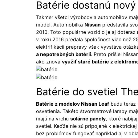
Batérie dostanú nový
Takmer všetci výrobcovia automobilov majú
model. Automobilka
Nissan
predstavila sv
2010. Toto populárne vozidlo je aj doteraz
v roku 2016 predala spoločnosť viac než 25
elektrifikácii prepravy však vyvstáva otáz
a nepotrebných batérií
. Preto prišiel Nis
ako znova
využiť staré batérie z elektrom
Batérie do svetiel Th
Batérie z modelov Nissan Leaf
budú teraz 
osvetlenia. Takéto štvormetrové lampy ma
majú na vrchu
solárne panely
, ktoré nabíj
svetiel. Keďže nie sú pripojené k elektricke
bez problémov fungovať napríklad aj v oblas