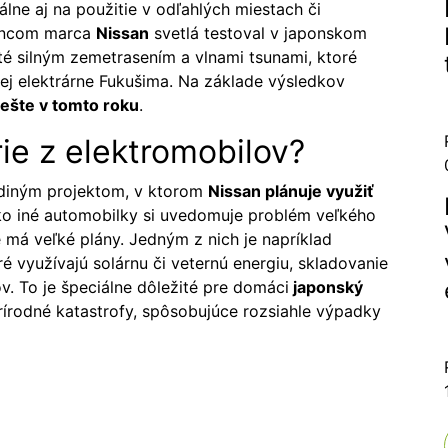
eálne aj na použitie v odľahlých miestach či
 Koncom marca
Nissan
svetlá testoval v japonskom
té silným zemetrasením a vlnami tsunami, ktoré
vej elektrárne Fukušima. Na základe výsledkov
 ešte v tomto roku
.
rie z elektromobilov?
jediným projektom, v ktorom
Nissan plánuje využiť
o iné automobilky si uvedomuje problém veľkého
e má veľké plány. Jedným z nich je napríklad
é využívajú solárnu či veternú energiu, skladovanie
ov. To je špeciálne dôležité pre domáci
japonský
prírodné katastrofy, spôsobujúce rozsiahle výpadky