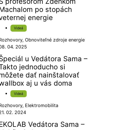
S profesorom Zdenkom
Machalom po stopách
veternej energie
Videá
Rozhovory
,
Obnoviteľné zdroje energie
08. 04. 2025
Špeciál u Vedátora Sama –
Takto jednoducho si
môžete dať nainštalovať
wallbox aj u vás doma
Videá
Rozhovory
,
Elektromobilita
21. 02. 2024
EKOLAB Vedátora Sama –