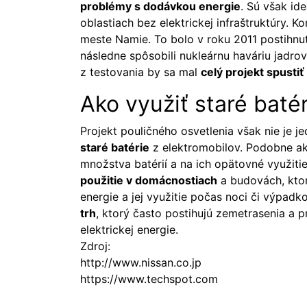
problémy s dodávkou energie
. Sú však id
oblastiach bez elektrickej infraštruktúry.
meste Namie. To bolo v roku 2011 postihnu
následne spôsobili nukleárnu haváriu jadro
z testovania by sa mal
celý projekt spustiť
Ako využiť staré baté
Projekt pouličného osvetlenia však nie je 
staré batérie
z elektromobilov. Podobne ak
množstva batérií a na ich opätovné využiti
použitie v domácnostiach
a budovách, ktor
energie a jej využitie počas noci či výpadk
trh
, ktorý často postihujú zemetrasenia a 
elektrickej energie.
Zdroj:
http://www.nissan.co.jp
https://www.techspot.com