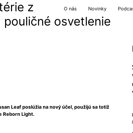
térie z
O nás
Novinky
Podca
 pouličné osvetlenie
san Leaf poslúžia na nový účel, použijú sa totiž
e Reborn Light.