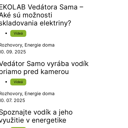
EKOLAB Vedátora Sama –
Aké sú možnosti
skladovania elektriny?
Videá
Rozhovory
,
Energie doma
10. 09. 2025
Vedátor Samo vyrába vodík
priamo pred kamerou
Videá
Rozhovory
,
Energie doma
10. 07. 2025
Spoznajte vodík a jeho
využitie v energetike