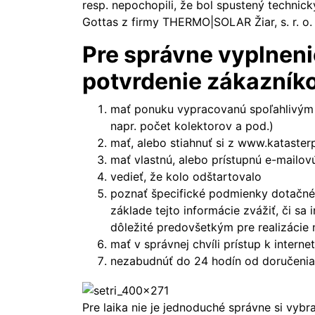
resp. nepochopili, že bol spustený techni
Gottas z firmy THERMO|SOLAR Žiar, s. r. o.
Pre správne vyplneni
potvrdenie zákazníko
mať ponuku vypracovanú spoľahlivým 
napr. počet kolektorov a pod.)
mať, alebo stiahnuť si z
www.katasterp
mať vlastnú, alebo prístupnú e-mailov
vedieť, že kolo odštartovalo
poznať špecifické podmienky dotačné
základe tejto informácie zvážiť, či sa 
dôležité predovšetkým pre realizáci
mať v správnej chvíli prístup k intern
nezabudnúť do 24 hodín od doručenia
Pre laika nie je jednoduché správne si vyb