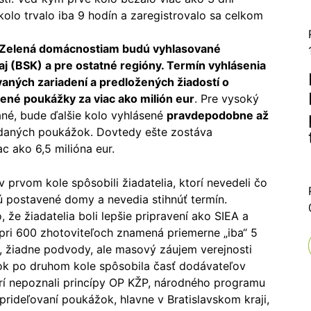
kolo trvalo iba 9 hodín a zaregistrovalo sa celkom
tu Zelená domácnostiam budú vyhlasované
j (BSK) a pre ostatné regióny.
Termín vyhlásenia
ovaných zariadení a predložených žiadostí o
ené poukážky za viac ako milión eur
. Pre vysoký
vané, bude ďalšie kolo vyhlásené
pravdepodobne až
ydaných poukážok. Dovtedy ešte zostáva
c ako 6,5 milióna eur.
 prvom kole spôsobili žiadatelia, ktorí nevedeli čo
ú postavené domy a nevedia stihnúť termín.
že žiadatelia boli lepšie pripravení ako SIEA a
í pri 600 zhotoviteľoch znamená priemerne „iba“ 5
y, žiadne podvody, ale masový záujem verejnosti
tok po druhom kole spôsobila časť dodávateľov
orí nepoznali princípy OP KŽP, národného programu
prideľovaní poukážok, hlavne v Bratislavskom kraji,