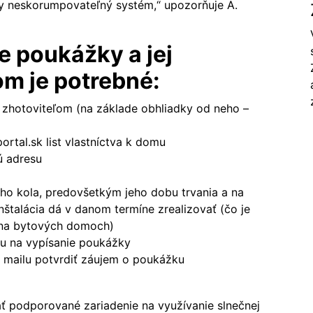
cky neskorumpovateľný systém,“ upozorňuje A.
e poukážky a jej
m je potrebné:
zhotoviteľom (na základe obhliadky od neho –
ortal.sk
list vlastníctva k domu
ú adresu
ho kola, predovšetkým jeho dobu trvania a na
inštalácia dá v danom termíne zrealizovať (čo je
e na bytových domoch)
etu na vypísanie poukážky
 mailu potvrdiť záujem o poukážku
rať podporované zariadenie na využívanie slnečnej