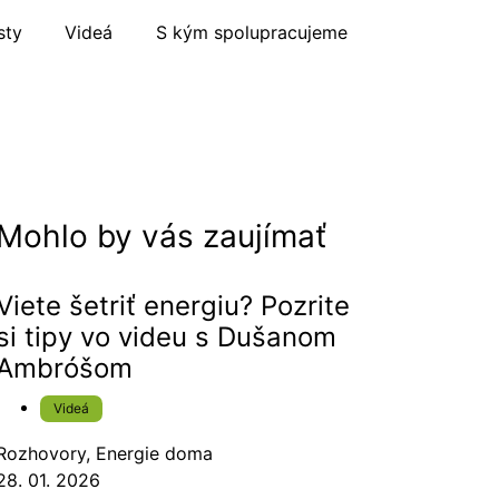
sty
Videá
S kým spolupracujeme
Mohlo by vás zaujímať
Viete šetriť energiu? Pozrite
si tipy vo videu s Dušanom
Ambróšom
Videá
Rozhovory
,
Energie doma
28. 01. 2026