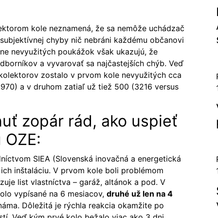
niektorom kole neznamená, že sa nemôže uchádzač
 subjektívnej chyby nič nebráni každému občanovi
očne nevyužitých poukážok však ukazujú, že
dborníkov a vyvarovať sa najčastejších chýb. Veď
h kolektorov zostalo v prvom kole nevyužitých cca
970) a v druhom zatiaľ už tiež 500 (3216 versus
uť zopár rád, ako uspieť
u OZE:
níctvom SIEA (Slovenská inovačná a energetická
ich inštaláciu. V prvom kole boli problémom
uje list vlastníctva – garáž, altánok a pod. V
bolo vypísané na 6 mesiacov,
druhé už len na 4
známa. Dôležitá je rýchla reakcia okamžite po
stí. Veď kým prvé kolo bežalo viac ako 3 dni