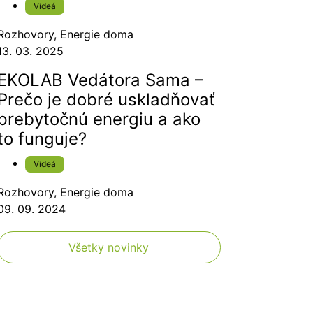
Videá
Rozhovory
,
Energie doma
13. 03. 2025
EKOLAB Vedátora Sama –
Prečo je dobré uskladňovať
prebytočnú energiu a ako
to funguje?
Videá
Rozhovory
,
Energie doma
09. 09. 2024
Všetky novinky