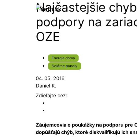
Najčastejšie chyb
podpory na zaria
OZE
Energie doma
Solárne panely
04. 05. 2016
Daniel K.
Zdieľajte cez:
Záujemcovia o poukážky na podporu pre O
dopúšťajú chýb, ktoré diskvalifikujú ich s