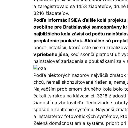
a zaregistrovalo sa 1453 žiadateľov, druhé 
3216 žiadateľov.
Podľa informácií SIEA ďalšie kolá projek
osobitne pre Bratislavský samosprávny kra
najbližšieho kola závisí od počtu nainštal
preplatenie poukážok. Aktuálne sú preplat
počet inštalácií, ktoré ešte nie sú zrealizo
v priebehu júna
, keď skončí platnosť už v
nainštalovať zariadenia s poukážkami za via
Podľa niektorých názorov najväčší zmätok v
chcú, nemali skonzultované riešenia, nemaj
Najväčším problémom druhého kola bolo to, 
čakali „s rukou na klávesnici. 3216 žiadost
žiadostí na zhotoviteľa. Teda žiadne robot
spôsobili zahltenie systému. Najväčší zmä
a inštalatérov fotovoltických systémov, kt
Zelená domácnostiam a systému priorít pri 