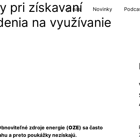
y pri získavaní
O nás
Novinky
Podca
denia na využívanie
bnoviteľné zdroje energie (
OZE
) sa často
nahu a preto poukážky nezískajú.