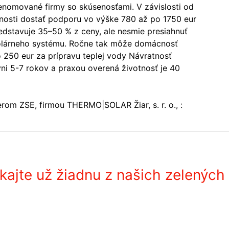
 renomované firmy so skúsenosťami. V závislosti od
osti dostať podporu vo výške 780 až po 1750 eur
edstavuje 35–50 % z ceny, ale nesmie presiahnuť
solárneho systému. Ročne tak môže domácnosť
250 eur za prípravu teplej vody Návratnosť
i 5-7 rokov a praxou overená životnosť je 40
erom ZSE, firmou THERMO|SOLAR Žiar, s. r. o., :
ajte už žiadnu z našich zelených 