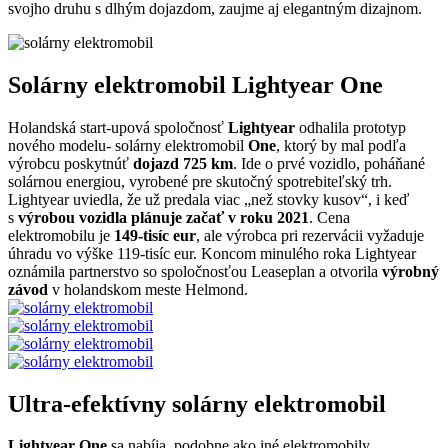
svojho druhu s dlhým dojazdom, zaujme aj elegantným dizajnom.
Solárny elektromobil Lightyear One
Holandská start-upová spoločnosť
Lightyear
odhalila prototyp
nového modelu- solárny elektromobil
One
, ktorý by mal podľa
výrobcu poskytnúť
dojazd 725 km
. Ide o prvé vozidlo, poháňané
solárnou energiou, vyrobené pre skutočný spotrebiteľský trh.
Lightyear uviedla, že už predala viac „než stovky kusov“, i keď
s
výrobou vozidla plánuje začať v roku 2021
. Cena
elektromobilu je
149-tisíc eur
, ale výrobca pri rezervácii vyžaduje
úhradu vo výške 119-tisíc eur. Koncom minulého roka Lightyear
oznámila partnerstvo so spoločnosťou Leaseplan a otvorila
výrobný
závod
v holandskom meste Helmond.
Ultra-efektívny solárny elektromobil
Lightyear One
sa nabíja, podobne ako iné elektromobily,