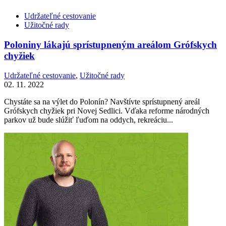
Udržateľné cestovanie
Užitočné rady
Poloniny lákajú sprístupneným areálom Grófskych
chyžiek
Udržateľné cestovanie
,
Užitočné rady
02. 11. 2022
Chystáte sa na výlet do Polonín? Navštívte sprístupnený areál
Grófskych chyžiek pri Novej Sedlici. Vďaka reforme národných
parkov už bude slúžiť ľuďom na oddych, rekreáciu...