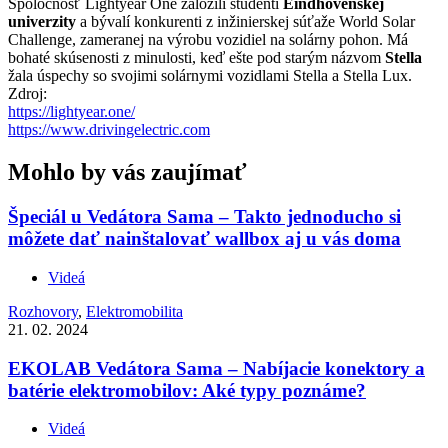
Spoločnosť Lightyear One založili študenti
Eindhovenskej
univerzity
a bývalí konkurenti z inžinierskej súťaže World Solar
Challenge, zameranej na výrobu vozidiel na solárny pohon. Má
bohaté skúsenosti z minulosti, keď ešte pod starým názvom
Stella
žala úspechy so svojimi solárnymi vozidlami Stella a Stella Lux.
Zdroj:
https://lightyear.one/
https://www.drivingelectric.com
Mohlo by vás zaujímať
Špeciál u Vedátora Sama – Takto jednoducho si
môžete dať nainštalovať wallbox aj u vás doma
Videá
Rozhovory
,
Elektromobilita
21. 02. 2024
EKOLAB Vedátora Sama – Nabíjacie konektory a
batérie elektromobilov: Aké typy poznáme?
Videá