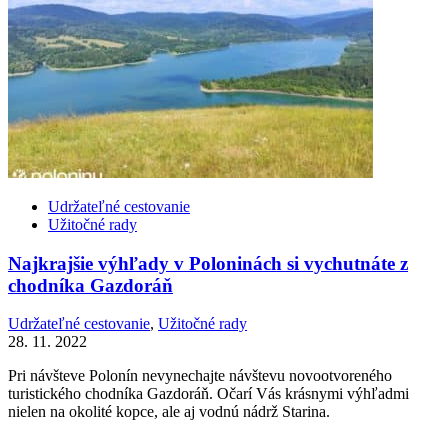
Udržateľné cestovanie
Užitočné rady
Najkrajšie výhľady v Poloninách si vychutnáte z
chodníka Gazdoráň
Udržateľné cestovanie
,
Užitočné rady
28. 11. 2022
Pri návšteve Polonín nevynechajte návštevu novootvoreného
turistického chodníka Gazdoráň. Očarí Vás krásnymi výhľadmi
nielen na okolité kopce, ale aj vodnú nádrž Starina.