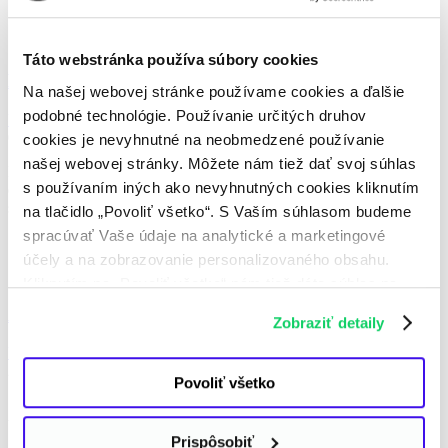
Udržateľné cestovanie
Užitočné rady
Táto webstránka používa súbory cookies
Barborská cesta skrýva banské poklady
Na našej webovej stránke používame cookies a ďalšie
podobné technológie. Používanie určitých druhov
Udržateľné cestovanie
,
Užitočné rady
01. 08. 2023
cookies je nevyhnutné na neobmedzené používanie
našej webovej stránky. Môžete nám tiež dať svoj súhlas
Barborská cesta, najdlhšia náučno-poznávacia trasa na Slovensku, je
s používaním iných ako nevyhnutných cookies kliknutím
dlhá takmer 190 km a spája banské pamiatky a zaujímavostí na
strednom Slovensku. Spája mestá a lokality, ktoré...
na tlačidlo „Povoliť všetko“. S Vaším súhlasom budeme
spracúvať Vaše údaje na analytické a marketingové
účely a na zobrazovanie personalizovaného obsahu.
Užitočné rady
Kliknutím na „Povoliť všetko“ nám tiež dáte súhlas na
spracúvanie osobných údajov mimo Európskej únie -
Ako šetriť energiu s mobilom v ruke?
Zobraziť detaily
najmä v USA a v iných tretích krajinách. Ďalšie
Užitočné rady
informácie nájdete v osobitných nastaveniach
23. 03. 2023
a v
Informácii o spracúvaní údajov
. Svoj súhlas
Povoliť všetko
môžete kedykoľvek odvolať.
Spoznajte užitočné tipy, ako šetriť batériu na telefóne a tým pádom
ušetriť aj na energiách.
Prispôsobiť