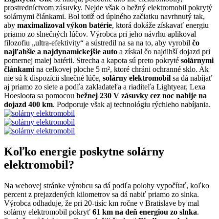
prostredníctvom zásuvky. Nejde však o bežný elektromobil pokrytý
solárnymi článkami. Bol totiž od úplného začiatku navrhnutý tak,
aby
maximalizoval výkon batérie
, ktorá dokáže získavať energiu
priamo zo slnečných lúčov. Výrobca pri jeho návrhu aplikoval
filozofiu „ultra-efektivity“ a sústredil na sa na to, aby vyrobil
čo
najľahšie a najdynamickejšie auto
a získal čo najdlhší dojazd pri
pomernej malej batérii. Strecha a kapota sú preto pokryté
solárnymi
článkami
na celkovej ploche 5 m², ktoré chráni ochranné sklo. Ak
nie sú k dispozícii slnečné lúče,
solárny elektromobil
sa dá nabíjať
aj priamo zo siete a podľa zakladateľa a riaditeľa Lightyear, Lexa
Hoesloota sa pomocou
bežnej 230 V zásuvky cez noc nabije na
dojazd 400 km
. Podporuje však aj technológiu rýchleho nabíjania.
Koľko energie poskytne solárny
elektromobil?
Na webovej stránke výrobcu sa dá podľa polohy vypočítať, koľko
percent z prejazdených kilometrov sa dá nabiť priamo zo slnka.
Výrobca odhaduje, že pri 20-tisíc km ročne v Bratislave by mal
solárny elektromobil pokryť
61 km na deň energiou zo slnka
.