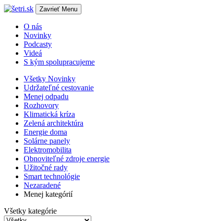
Zavrieť
Menu
O nás
Novinky
Podcasty
Videá
S kým spolupracujeme
Všetky
Novinky
Udržateľné cestovanie
Menej odpadu
Rozhovory
Klimatická kríza
Zelená architektúra
Energie doma
Solárne panely
Elektromobilita
Obnoviteľné zdroje energie
Užitočné rady
Smart technológie
Nezaradené
Menej kategórií
Všetky kategórie