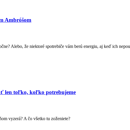
anom Ambróšom
očne? Alebo, že niektoré spotrebiče vám berú energiu, aj keď ich nepou
ať len toľko, koľko potrebujeme
ňom vyzerá? A čo všetko tu zoženiete?