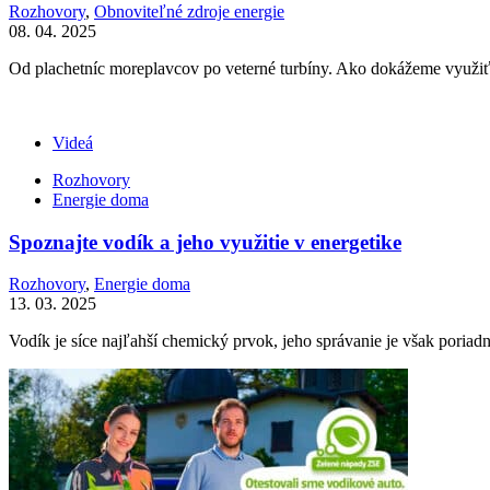
Rozhovory
,
Obnoviteľné zdroje energie
08. 04. 2025
Od plachetníc moreplavcov po veterné turbíny. Ako dokážeme využiť 
Videá
Rozhovory
Energie doma
Spoznajte vodík a jeho využitie v energetike
Rozhovory
,
Energie doma
13. 03. 2025
Vodík je síce najľahší chemický prvok, jeho správanie je však poria