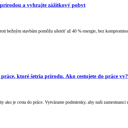
s prírodou a vyhrajte zážitkový pobyt
proti bežným stavbám pomôžu ušetriť až 40 % energie, bez kompromisov 
ráce, ktoré šetria prírodu. Ako cestujete do práce vy?
ty ako je cesta do práce. Vytvárame podmienky, aby naši zamestnanci m