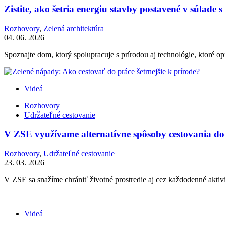
Zistite, ako šetria energiu stavby postavené v súlade 
Rozhovory
,
Zelená architektúra
04. 06. 2026
Spoznajte dom, ktorý spolupracuje s prírodou aj technológie, ktoré o
Videá
Rozhovory
Udržateľné cestovanie
V ZSE využívame alternatívne spôsoby cestovania do p
Rozhovory
,
Udržateľné cestovanie
23. 03. 2026
V ZSE sa snažíme chrániť životné prostredie aj cez každodenné aktivi
Videá