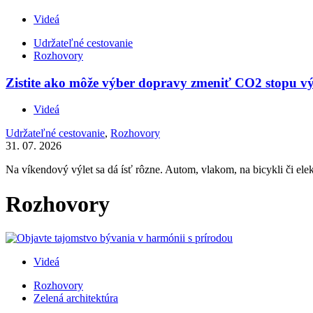
Videá
Udržateľné cestovanie
Rozhovory
Zistite ako môže výber dopravy zmeniť CO2 stopu výl
Videá
Udržateľné cestovanie
,
Rozhovory
31. 07. 2026
Na víkendový výlet sa dá ísť rôzne. Autom, vlakom, na bicykli či elek
Rozhovory
Videá
Rozhovory
Zelená architektúra