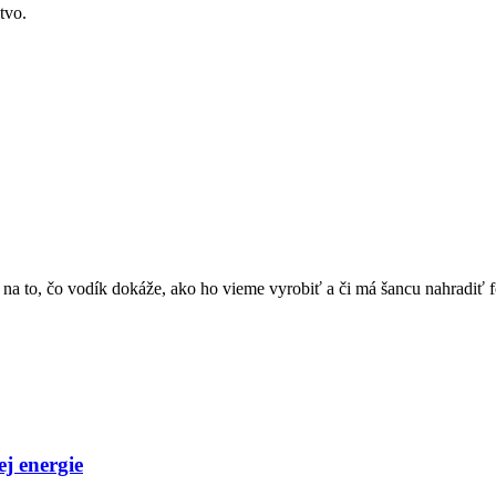
tvo.
o, čo vodík dokáže, ako ho vieme vyrobiť a či má šancu nahradiť fo
j energie