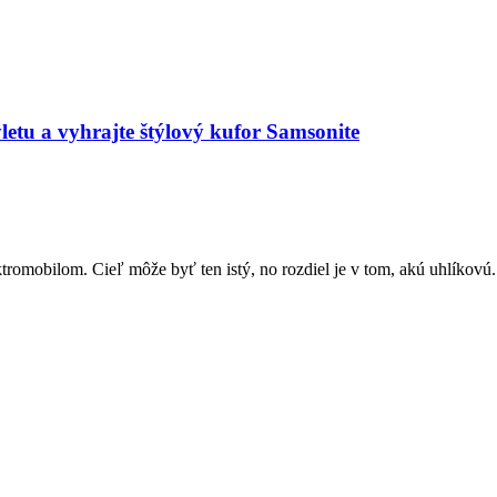
etu a vyhrajte štýlový kufor Samsonite
tromobilom. Cieľ môže byť ten istý, no rozdiel je v tom, akú uhlíkovú.