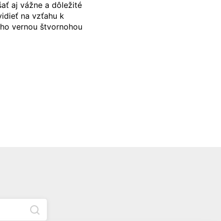
ať aj vážne a dôležité
idieť na vzťahu k
eho vernou štvornohou