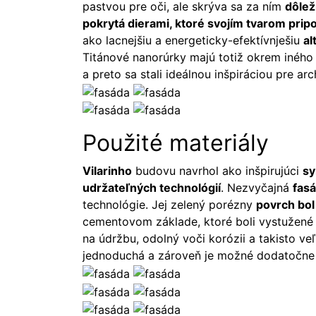
pastvou pre oči, ale skrýva sa za ním
dôlež
pokrytá dierami, ktoré svojím tvarom prip
ako lacnejšiu a energeticky-efektívnješiu
al
Titánové nanorúrky majú totiž okrem iného
a preto sa stali ideálnou inšpiráciou pre ar
Použité materiály
Vilarinho
budovu navrhol ako inšpirujúci
sy
udržateľných technológií
. Nezvyčajná
fas
technológie. Jej zelený porézny
povrch bol
cementovom základe, ktoré boli vystužené 
na údržbu, odolný voči korózii a takisto ve
jednoduchá a zároveň je možné dodatočne p