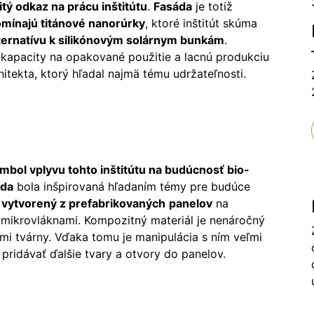
itý odkaz na prácu inštitútu
.
Fasáda
je totiž
omínajú titánové nanorúrky
, ktoré inštitút skúma
ternatívu k silikónovým solárnym bunkám
.
 kapacity na opakované použitie a lacnú produkciu
chitekta, ktorý hľadal najmä tému udržateľnosti.
mbol vplyvu tohto inštitútu na budúcnosť bio-
áda
bola inšpirovaná hľadaním témy pre budúce
 vytvorený z prefabrikovaných
panelov
na
mikrovláknami. Kompozitný materiál je nenáročný
ľmi tvárny. Vďaka tomu je manipulácia s ním veľmi
ridávať ďalšie tvary a otvory do panelov.