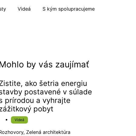
sty
Videá
S kým spolupracujeme
Mohlo by vás zaujímať
Zistite, ako šetria energiu
stavby postavené v súlade
s prírodou a vyhrajte
zážitkový pobyt
Videá
Rozhovory
,
Zelená architektúra