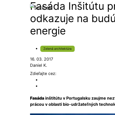
Fasáda Inšitútu p
odkazuje na budú
energie
Zelená architektúra
16. 03. 2017
Daniel K.
Zdieľajte cez:
Fasáda
inštitútu v Portugalsku zaujme nez
prácou v oblasti bio-udržateľných technoló