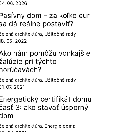
04. 06. 2026
Pasívny dom – za koľko eur
sa dá reálne postaviť?
Zelená architektúra
,
Užitočné rady
18. 05. 2022
Ako nám pomôžu vonkajšie
žalúzie pri týchto
horúčavách?
Zelená architektúra
,
Užitočné rady
01. 07. 2021
Energetický certifikát domu
časť 3: ako stavať úsporný
dom
Zelená architektúra
,
Energie doma