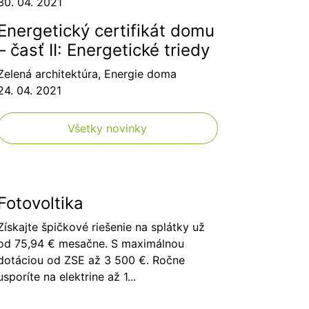
30. 04. 2021
Energetický certifikát domu
– časť II: Energetické triedy
Zelená architektúra
,
Energie doma
24. 04. 2021
Všetky novinky
Fotovoltika
Získajte špičkové riešenie na splátky už
od 75,94 € mesačne. S maximálnou
dotáciou od ZSE až 3 500 €. Ročne
usporíte na elektrine až 1...