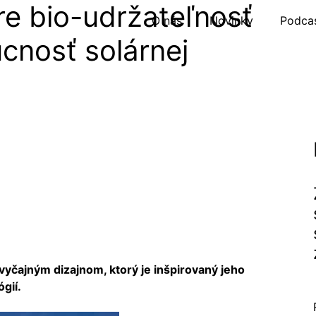
re bio-udržateľnosť
O nás
Novinky
Podca
cnosť solárnej
vyčajným dizajnom, ktorý je inšpirovaný jeho
gií.