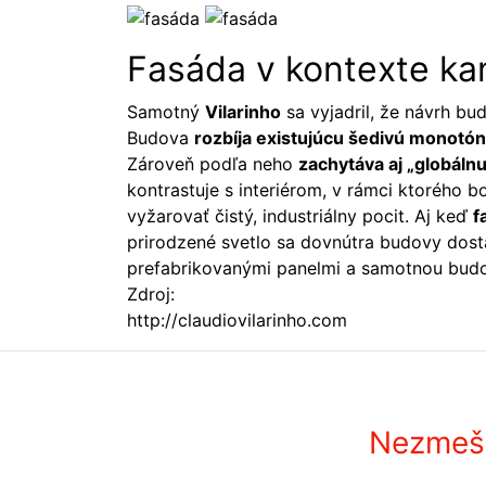
Fasáda v kontexte k
Samotný
Vilarinho
sa vyjadril, že návrh bu
Budova
rozbíja existujúcu šedivú monotó
Zároveň podľa neho
zachytáva aj „globáln
kontrastuje s interiérom, v rámci ktorého 
vyžarovať čistý, industriálny pocit. Aj keď
f
prirodzené svetlo sa dovnútra budovy dos
prefabrikovanými panelmi a samotnou budo
Zdroj:
http://claudiovilarinho.com
Nezmešk