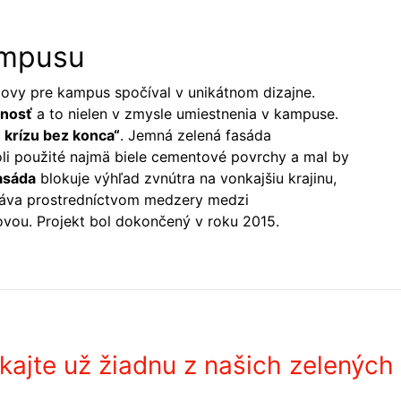
ampusu
dovy pre kampus spočíval v unikátnom dizajne.
nnosť
a to nielen v zmysle umiestnenia v kampuse.
u krízu bez konca“
. Jemná zelená fasáda
boli použité najmä biele cementové povrchy a mal by
asáda
blokuje výhľad zvnútra na vonkajšiu krajinu,
táva prostredníctvom medzery medzi
vou. Projekt bol dokončený v roku 2015.
ajte už žiadnu z našich zelených 